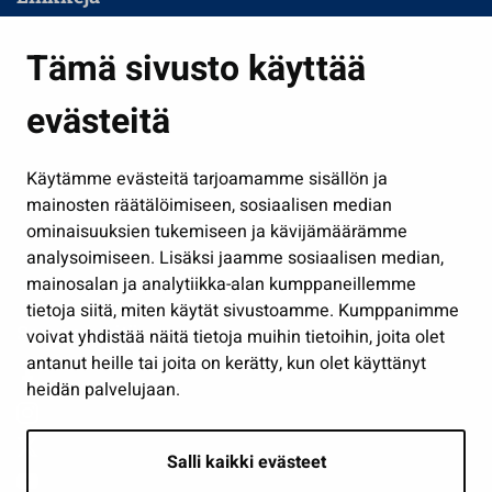
Asuminen ja ympäristö
Tämä sivusto käyttää
Kasvatus ja opetus
evästeitä
Kulttuuri ja liikunta
Hallinto
Käytämme evästeitä tarjoamamme sisällön ja
Työ ja yrittäminen
mainosten räätälöimiseen, sosiaalisen median
Osallistu ja asioi
ominaisuuksien tukemiseen ja kävijämäärämme
analysoimiseen. Lisäksi jaamme sosiaalisen median,
Näytä omat evästeasetukseni
mainosalan ja analytiikka-alan kumppaneillemme
tietoja siitä, miten käytät sivustoamme. Kumppanimme
Seuraa meitä
voivat yhdistää näitä tietoja muihin tietoihin, joita olet
antanut heille tai joita on kerätty, kun olet käyttänyt
heidän palvelujaan.
Salli kaikki evästeet