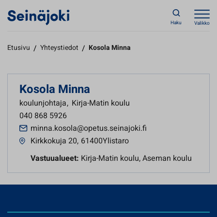
Haku
Valikko
Etusivu
/
Yhteystiedot
/
Kosola Minna
Kosola Minna
koulunjohtaja
,
Kirja-Matin koulu
040 868 5926
minna.kosola@opetus.seinajoki.fi
Kirkkokuja 20
,
61400Ylistaro
Vastuualueet:
Kirja-Matin koulu, Aseman koulu