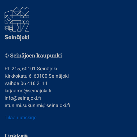
© Seinäjoen kaupunki
PL 215, 60101 Seinäjoki
Kirkkokatu 6, 60100 Seinäjoki
vaihde 06 416 2111
kirjaamo@seinajoki.fi
info@seinajoki.fi
etunimi.sukunimi@seinajoki.fi
Tilaa uutiskirje
Linkkejä