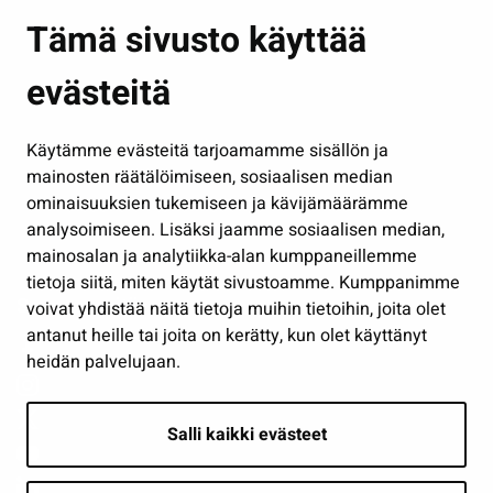
Asuminen ja ympäristö
Tämä sivusto käyttää
Kasvatus ja opetus
evästeitä
Kulttuuri ja liikunta
Hallinto
Käytämme evästeitä tarjoamamme sisällön ja
Työ ja yrittäminen
mainosten räätälöimiseen, sosiaalisen median
Osallistu ja asioi
ominaisuuksien tukemiseen ja kävijämäärämme
analysoimiseen. Lisäksi jaamme sosiaalisen median,
Näytä omat evästeasetukseni
mainosalan ja analytiikka-alan kumppaneillemme
tietoja siitä, miten käytät sivustoamme. Kumppanimme
Seuraa meitä
voivat yhdistää näitä tietoja muihin tietoihin, joita olet
antanut heille tai joita on kerätty, kun olet käyttänyt
heidän palvelujaan.
Salli kaikki evästeet