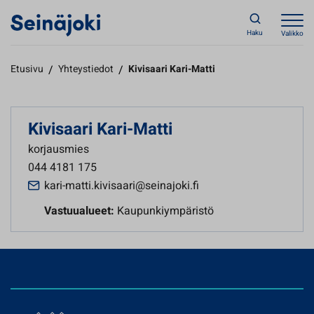
Haku
Valikko
Etusivu
/
Yhteystiedot
/
Kivisaari Kari-Matti
Kivisaari Kari-Matti
korjausmies
044 4181 175
kari-matti.kivisaari@seinajoki.fi
Vastuualueet:
Kaupunkiympäristö