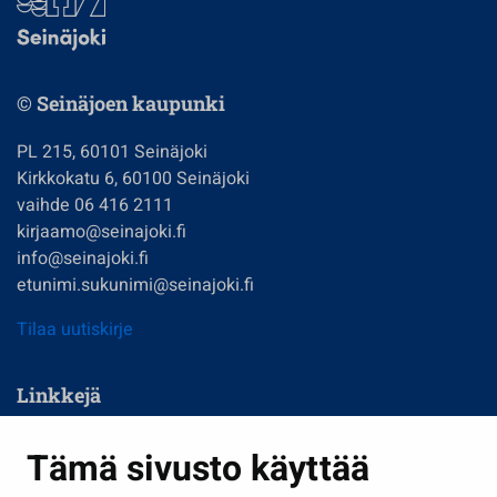
© Seinäjoen kaupunki
PL 215, 60101 Seinäjoki
Kirkkokatu 6, 60100 Seinäjoki
vaihde 06 416 2111
kirjaamo@seinajoki.fi
info@seinajoki.fi
etunimi.sukunimi@seinajoki.fi
Tilaa uutiskirje
Linkkejä
Asuminen ja ympäristö
Tämä sivusto käyttää
Kasvatus ja opetus