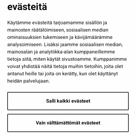
evästeitä
Kulttuuri ja liikunta
Hallinto
Käytämme evästeitä tarjoamamme sisällön ja
Työ ja yrittäminen
mainosten räätälöimiseen, sosiaalisen median
Osallistu ja asioi
ominaisuuksien tukemiseen ja kävijämäärämme
analysoimiseen. Lisäksi jaamme sosiaalisen median,
Näytä omat evästeasetukseni
mainosalan ja analytiikka-alan kumppaneillemme
tietoja siitä, miten käytät sivustoamme. Kumppanimme
Seuraa meitä
voivat yhdistää näitä tietoja muihin tietoihin, joita olet
antanut heille tai joita on kerätty, kun olet käyttänyt
heidän palvelujaan.
Salli kaikki evästeet
Vain välttämättömät evästeet