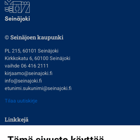
© Seinäjoen kaupunki
PL 215, 60101 Seinäjoki
Kirkkokatu 6, 60100 Seinäjoki
vaihde 06 416 2111
kirjaamo@seinajoki.fi
info@seinajoki.fi
etunimi.sukunimi@seinajoki.fi
Tilaa uutiskirje
Linkkejä
Asuminen ja ympäristö