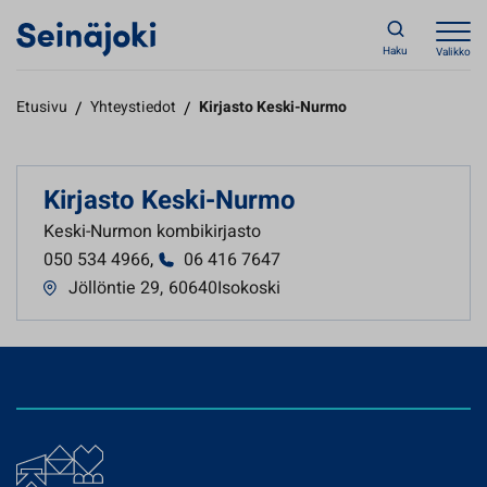
Haku
Valikko
Etusivu
/
Yhteystiedot
/
Kirjasto Keski-Nurmo
Kirjasto Keski-Nurmo
Keski-Nurmon kombikirjasto
050 534 4966
,
06 416 7647
Jöllöntie 29
,
60640Isokoski