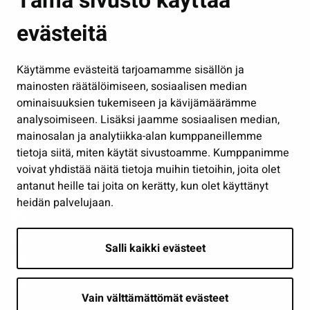
Tämä sivusto käyttää
Kasvatus ja opetus
evästeitä
Kulttuuri ja liikunta
Hallinto
Käytämme evästeitä tarjoamamme sisällön ja
Työ ja yrittäminen
mainosten räätälöimiseen, sosiaalisen median
Osallistu ja asioi
ominaisuuksien tukemiseen ja kävijämäärämme
analysoimiseen. Lisäksi jaamme sosiaalisen median,
Näytä omat evästeasetukseni
mainosalan ja analytiikka-alan kumppaneillemme
tietoja siitä, miten käytät sivustoamme. Kumppanimme
Seuraa meitä
voivat yhdistää näitä tietoja muihin tietoihin, joita olet
antanut heille tai joita on kerätty, kun olet käyttänyt
heidän palvelujaan.
Salli kaikki evästeet
Vain välttämättömät evästeet