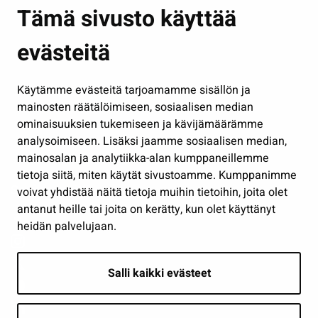
Asuminen ja ympäristö
Tämä sivusto käyttää
Kasvatus ja opetus
evästeitä
Kulttuuri ja liikunta
Hallinto
Käytämme evästeitä tarjoamamme sisällön ja
Työ ja yrittäminen
mainosten räätälöimiseen, sosiaalisen median
Osallistu ja asioi
ominaisuuksien tukemiseen ja kävijämäärämme
analysoimiseen. Lisäksi jaamme sosiaalisen median,
Näytä omat evästeasetukseni
mainosalan ja analytiikka-alan kumppaneillemme
tietoja siitä, miten käytät sivustoamme. Kumppanimme
Seuraa meitä
voivat yhdistää näitä tietoja muihin tietoihin, joita olet
antanut heille tai joita on kerätty, kun olet käyttänyt
heidän palvelujaan.
Salli kaikki evästeet