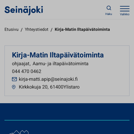
Haku
Valikko
Etusivu
/
Yhteystiedot
/
Kirja-Matin Iltapäivätoiminta
Kirja-Matin Iltapäivätoiminta
ohjaajat
,
Aamu- ja iltapäivätoiminta
044 470 0462
kirja-matti.apip@seinajoki.fi
Kirkkokuja 20
,
61400Ylistaro