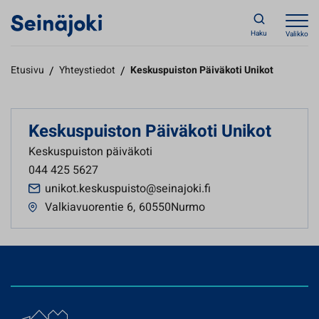
Haku
Valikko
Etusivu
/
Yhteystiedot
/
Keskuspuiston Päiväkoti Unikot
Keskuspuiston Päiväkoti Unikot
Keskuspuiston päiväkoti
044 425 5627
unikot.keskuspuisto@seinajoki.fi
Valkiavuorentie 6
,
60550Nurmo