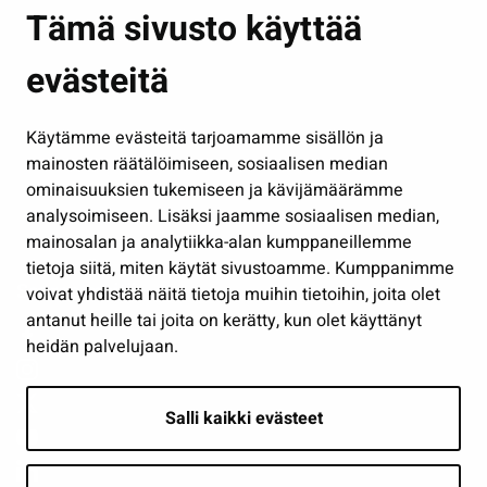
Asuminen ja ympäristö
Tämä sivusto käyttää
Kasvatus ja opetus
evästeitä
Kulttuuri ja liikunta
Hallinto
Käytämme evästeitä tarjoamamme sisällön ja
Työ ja yrittäminen
mainosten räätälöimiseen, sosiaalisen median
Osallistu ja asioi
ominaisuuksien tukemiseen ja kävijämäärämme
analysoimiseen. Lisäksi jaamme sosiaalisen median,
Näytä omat evästeasetukseni
mainosalan ja analytiikka-alan kumppaneillemme
tietoja siitä, miten käytät sivustoamme. Kumppanimme
Seuraa meitä
voivat yhdistää näitä tietoja muihin tietoihin, joita olet
antanut heille tai joita on kerätty, kun olet käyttänyt
heidän palvelujaan.
Salli kaikki evästeet