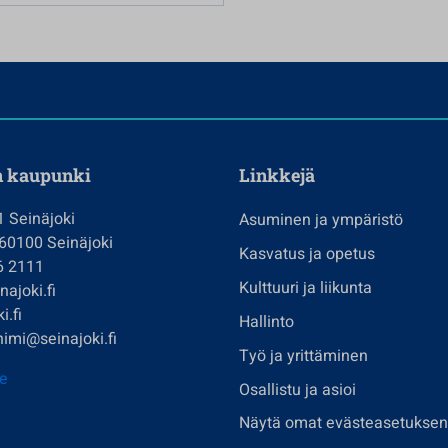
n kaupunki
Linkkejä
1 Seinäjoki
Asuminen ja ympäristö
 60100 Seinäjoki
Kasvatus ja opetus
6 2111
Kulttuuri ja liikunta
ajoki.fi
i.fi
Hallinto
imi@seinajoki.fi
Työ ja yrittäminen
je
Osallistu ja asioi
Näytä omat evästeasetuksen