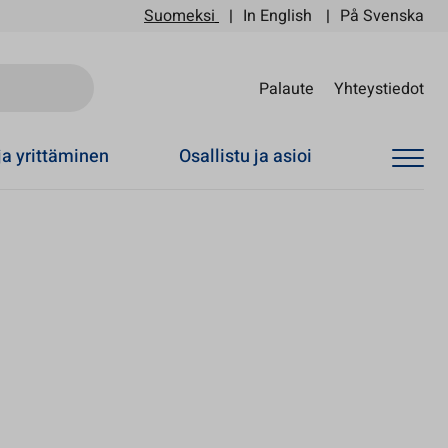
Suomeksi
In English
På Svenska
Sii
Palaute
Yhteystiedot
ja yrittäminen
Osallistu ja asioi