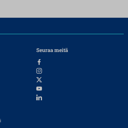
Seuraa meitä
i