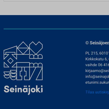
© Seinäjoe
PL 215, 6010
Kirkkokatu 6,
vaihde 06 41
kirjaamo@sein
info@seinajok
etunimi.sukun
Tilaa uutiskir