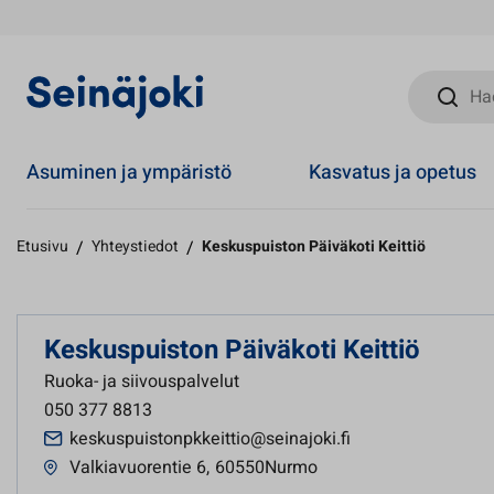
Hae sivust
Asuminen ja ympäristö
Kasvatus ja opetus
Etusivu
/
Yhteystiedot
/
Keskuspuiston Päiväkoti Keittiö
Keskuspuiston Päiväkoti Keittiö
Ruoka- ja siivouspalvelut
050 377 8813
keskuspuistonpkkeittio@seinajoki.fi
Valkiavuorentie 6
,
60550Nurmo