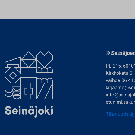
© Seinäjoe
PL 215, 6010
Kirkkokatu 6,
vaihde 06 41
kirjaamo@sein
info@seinajok
etunimi.sukun
Tilaa uutiskir