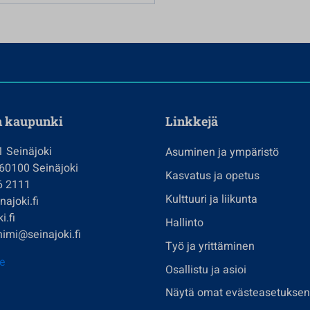
n kaupunki
Linkkejä
1 Seinäjoki
Asuminen ja ympäristö
 60100 Seinäjoki
Kasvatus ja opetus
6 2111
Kulttuuri ja liikunta
ajoki.fi
i.fi
Hallinto
imi@seinajoki.fi
Työ ja yrittäminen
je
Osallistu ja asioi
Näytä omat evästeasetuksen