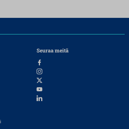
Seuraa meitä
i