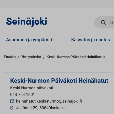
Hae sivust
Asuminen ja ympäristö
Kasvatus ja opetus
Etusivu
/
Yhteystiedot
/
Keski-Nurmon Päiväkoti Heinähatut
Keski-Nurmon Päiväkoti Heinähatut
Keski-Nurmon päiväkoti
044 754 1601
heinahatut.keski-nurmo@seinajoki.fi
Jöllöntie 29
,
60640Isokoski