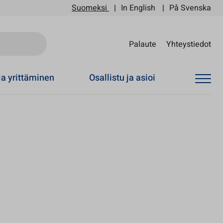
Suomeksi
In English
På Svenska
Sii
Palaute
Yhteystiedot
ja yrittäminen
Osallistu ja asioi