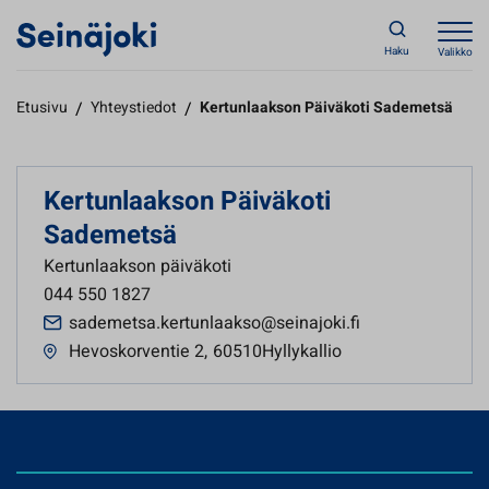
Haku
Valikko
Etusivu
/
Yhteystiedot
/
Kertunlaakson Päiväkoti Sademetsä
Kertunlaakson Päiväkoti
Sademetsä
Kertunlaakson päiväkoti
044 550 1827
sademetsa.kertunlaakso@seinajoki.fi
Hevoskorventie 2
,
60510Hyllykallio