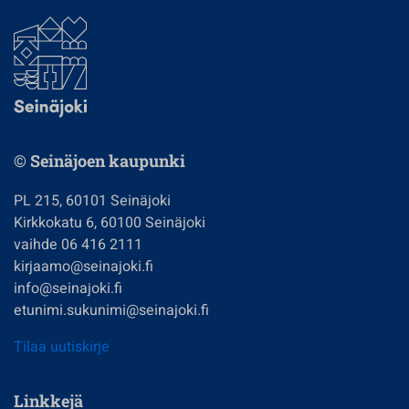
© Seinäjoen kaupunki
PL 215, 60101 Seinäjoki
Kirkkokatu 6, 60100 Seinäjoki
vaihde 06 416 2111
kirjaamo@seinajoki.fi
info@seinajoki.fi
etunimi.sukunimi@seinajoki.fi
Tilaa uutiskirje
Linkkejä