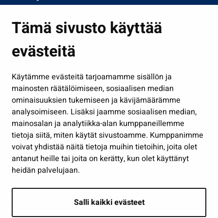
Asuminen ja ympäristö
Tämä sivusto käyttää
Kasvatus ja opetus
evästeitä
Kulttuuri ja liikunta
Hallinto
Käytämme evästeitä tarjoamamme sisällön ja
Työ ja yrittäminen
mainosten räätälöimiseen, sosiaalisen median
Osallistu ja asioi
ominaisuuksien tukemiseen ja kävijämäärämme
analysoimiseen. Lisäksi jaamme sosiaalisen median,
Näytä omat evästeasetukseni
mainosalan ja analytiikka-alan kumppaneillemme
tietoja siitä, miten käytät sivustoamme. Kumppanimme
Seuraa meitä
voivat yhdistää näitä tietoja muihin tietoihin, joita olet
antanut heille tai joita on kerätty, kun olet käyttänyt
heidän palvelujaan.
Salli kaikki evästeet