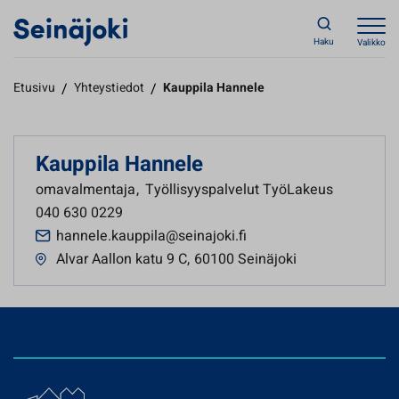
Haku
Valikko
Etusivu
/
Yhteystiedot
/
Kauppila Hannele
Kauppila Hannele
omavalmentaja
,
Työllisyyspalvelut TyöLakeus
040 630 0229
hannele.kauppila@seinajoki.fi
Alvar Aallon katu 9 C
,
60100 Seinäjoki