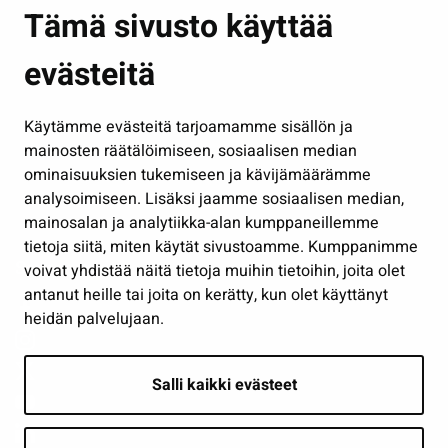
Asuminen ja ympäristö
Tämä sivusto käyttää
Kasvatus ja opetus
evästeitä
Kulttuuri ja liikunta
Hallinto
Käytämme evästeitä tarjoamamme sisällön ja
Työ ja yrittäminen
mainosten räätälöimiseen, sosiaalisen median
Osallistu ja asioi
ominaisuuksien tukemiseen ja kävijämäärämme
analysoimiseen. Lisäksi jaamme sosiaalisen median,
Näytä omat evästeasetukseni
mainosalan ja analytiikka-alan kumppaneillemme
tietoja siitä, miten käytät sivustoamme. Kumppanimme
Seuraa meitä
voivat yhdistää näitä tietoja muihin tietoihin, joita olet
antanut heille tai joita on kerätty, kun olet käyttänyt
heidän palvelujaan.
Salli kaikki evästeet