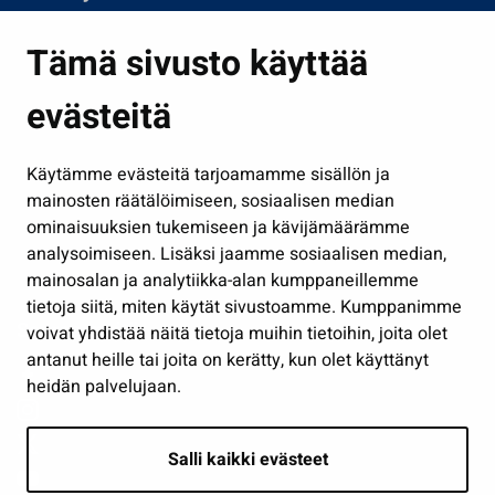
Asuminen ja ympäristö
Tämä sivusto käyttää
Kasvatus ja opetus
evästeitä
Kulttuuri ja liikunta
Hallinto
Käytämme evästeitä tarjoamamme sisällön ja
Työ ja yrittäminen
mainosten räätälöimiseen, sosiaalisen median
Osallistu ja asioi
ominaisuuksien tukemiseen ja kävijämäärämme
analysoimiseen. Lisäksi jaamme sosiaalisen median,
Näytä omat evästeasetukseni
mainosalan ja analytiikka-alan kumppaneillemme
tietoja siitä, miten käytät sivustoamme. Kumppanimme
Seuraa meitä
voivat yhdistää näitä tietoja muihin tietoihin, joita olet
antanut heille tai joita on kerätty, kun olet käyttänyt
heidän palvelujaan.
Salli kaikki evästeet