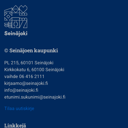
© Seinäjoen kaupunki
PL 215, 60101 Seinäjoki
Kirkkokatu 6, 60100 Seinäjoki
vaihde 06 416 2111
kirjaamo@seinajoki.fi
info@seinajoki.fi
etunimi.sukunimi@seinajoki.fi
Tilaa uutiskirje
Linkkejä