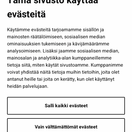
Tämä sivusto käyttää
Kasvatus ja opetus
evästeitä
Kulttuuri ja liikunta
Hallinto
Käytämme evästeitä tarjoamamme sisällön ja
Työ ja yrittäminen
mainosten räätälöimiseen, sosiaalisen median
Osallistu ja asioi
ominaisuuksien tukemiseen ja kävijämäärämme
analysoimiseen. Lisäksi jaamme sosiaalisen median,
Näytä omat evästeasetukseni
mainosalan ja analytiikka-alan kumppaneillemme
tietoja siitä, miten käytät sivustoamme. Kumppanimme
Seuraa meitä
voivat yhdistää näitä tietoja muihin tietoihin, joita olet
antanut heille tai joita on kerätty, kun olet käyttänyt
heidän palvelujaan.
Salli kaikki evästeet
Vain välttämättömät evästeet