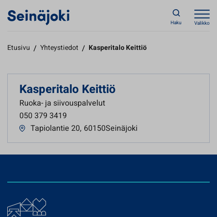
Haku
Valikko
Etusivu
/
Yhteystiedot
/
Kasperitalo Keittiö
Kasperitalo Keittiö
Ruoka- ja siivouspalvelut
050 379 3419
Tapiolantie 20
,
60150Seinäjoki