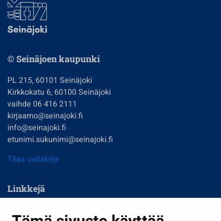
© Seinäjoen kaupunki
PL 215, 60101 Seinäjoki
Kirkkokatu 6, 60100 Seinäjoki
vaihde 06 416 2111
kirjaamo@seinajoki.fi
info@seinajoki.fi
etunimi.sukunimi@seinajoki.fi
Tilaa uutiskirje
Linkkejä
Asuminen ja ympäristö