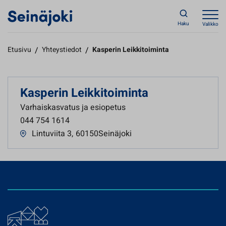
Haku
Valikko
Etusivu
/
Yhteystiedot
/
Kasperin Leikkitoiminta
Kasperin Leikkitoiminta
Varhaiskasvatus ja esiopetus
044 754 1614
Lintuviita 3
,
60150Seinäjoki