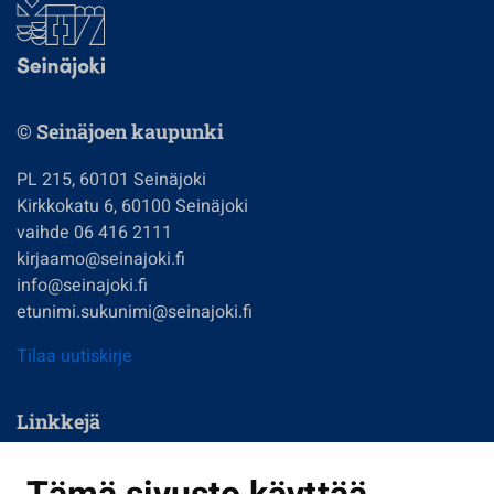
© Seinäjoen kaupunki
PL 215, 60101 Seinäjoki
Kirkkokatu 6, 60100 Seinäjoki
vaihde 06 416 2111
kirjaamo@seinajoki.fi
info@seinajoki.fi
etunimi.sukunimi@seinajoki.fi
Tilaa uutiskirje
Linkkejä
Asuminen ja ympäristö