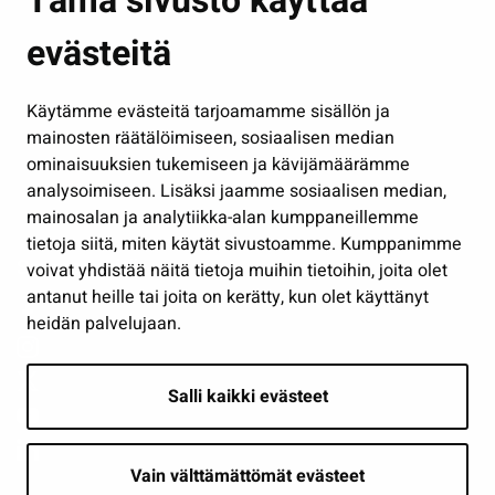
Tämä sivusto käyttää
Kasvatus ja opetus
evästeitä
Kulttuuri ja liikunta
Hallinto
Käytämme evästeitä tarjoamamme sisällön ja
Työ ja yrittäminen
mainosten räätälöimiseen, sosiaalisen median
Osallistu ja asioi
ominaisuuksien tukemiseen ja kävijämäärämme
analysoimiseen. Lisäksi jaamme sosiaalisen median,
Näytä omat evästeasetukseni
mainosalan ja analytiikka-alan kumppaneillemme
tietoja siitä, miten käytät sivustoamme. Kumppanimme
Seuraa meitä
voivat yhdistää näitä tietoja muihin tietoihin, joita olet
antanut heille tai joita on kerätty, kun olet käyttänyt
heidän palvelujaan.
Salli kaikki evästeet
Vain välttämättömät evästeet