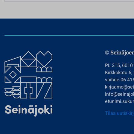
© Seinäjoe
PL 215, 6010
Kirkkokatu 6,
vaihde 06 41
kirjaamo@sein
info@seinajok
etunimi.sukun
Tilaa uutiskir