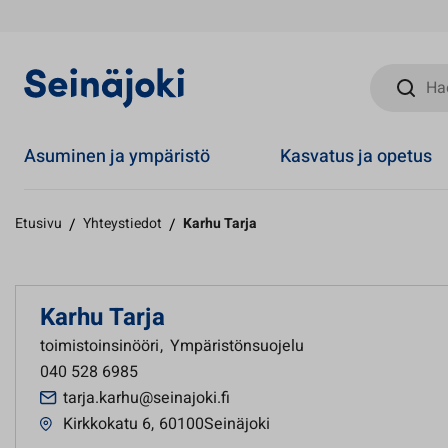
Hae sivust
Asuminen ja ympäristö
Kasvatus ja opetus
Etusivu
/
Yhteystiedot
/
Karhu Tarja
Karhu Tarja
toimistoinsinööri
,
Ympäristönsuojelu
040 528 6985
tarja.karhu@seinajoki.fi
Kirkkokatu 6
,
60100Seinäjoki