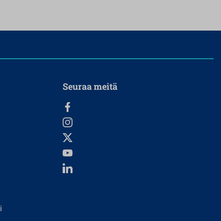
Seuraa meitä
i