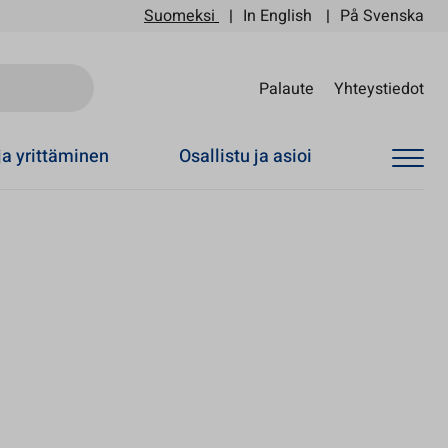
Suomeksi
In English
På Svenska
Sii
Palaute
Yhteystiedot
ja yrittäminen
Osallistu ja asioi