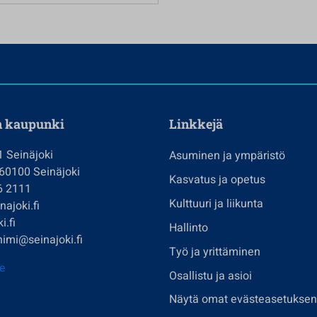
n kaupunki
Linkkejä
1 Seinäjoki
Asuminen ja ympäristö
 60100 Seinäjoki
Kasvatus ja opetus
6 2111
Kulttuuri ja liikunta
ajoki.fi
i.fi
Hallinto
imi@seinajoki.fi
Työ ja yrittäminen
je
Osallistu ja asioi
Näytä omat evästeasetuksen