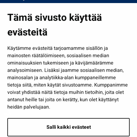
Asuminen ja ympäristö
Tämä sivusto käyttää
Kasvatus ja opetus
evästeitä
Kulttuuri ja liikunta
Hallinto
Käytämme evästeitä tarjoamamme sisällön ja
Työ ja yrittäminen
mainosten räätälöimiseen, sosiaalisen median
Osallistu ja asioi
ominaisuuksien tukemiseen ja kävijämäärämme
analysoimiseen. Lisäksi jaamme sosiaalisen median,
Näytä omat evästeasetukseni
mainosalan ja analytiikka-alan kumppaneillemme
tietoja siitä, miten käytät sivustoamme. Kumppanimme
Seuraa meitä
voivat yhdistää näitä tietoja muihin tietoihin, joita olet
antanut heille tai joita on kerätty, kun olet käyttänyt
heidän palvelujaan.
Salli kaikki evästeet