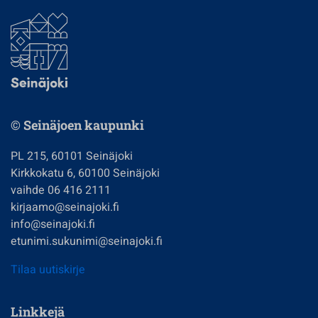
© Seinäjoen kaupunki
PL 215, 60101 Seinäjoki
Kirkkokatu 6, 60100 Seinäjoki
vaihde 06 416 2111
kirjaamo@seinajoki.fi
info@seinajoki.fi
etunimi.sukunimi@seinajoki.fi
Tilaa uutiskirje
Linkkejä