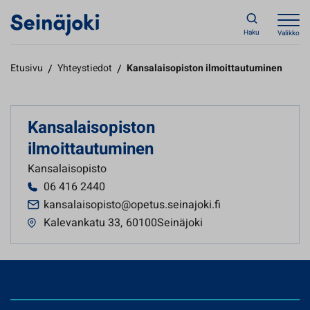
Haku
Valikko
Etusivu
/
Yhteystiedot
/
Kansalaisopiston ilmoittautuminen
Kansalaisopiston
ilmoittautuminen
Kansalaisopisto
06 416 2440
kansalaisopisto@opetus.seinajoki.fi
Kalevankatu 33
,
60100Seinäjoki