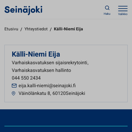
Haku
Valikko
Etusivu
/
Yhteystiedot
/
Källi-Niemi Eija
Källi-Niemi Eija
Varhaiskasvatuksen sijaisrekrytointi
,
Varhaiskasvatuksen hallinto
044 550 2434
eija.kalli-niemi@seinajoki.fi
Väinölänkatu 8
,
60120Seinäjoki