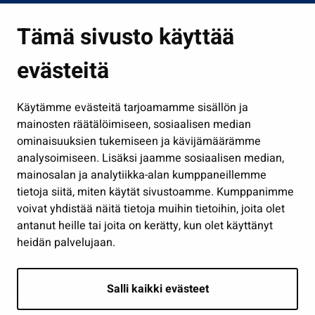
Asuminen ja ympäristö
Tämä sivusto käyttää
Kasvatus ja opetus
evästeitä
Kulttuuri ja liikunta
Hallinto
Käytämme evästeitä tarjoamamme sisällön ja
Työ ja yrittäminen
mainosten räätälöimiseen, sosiaalisen median
Osallistu ja asioi
ominaisuuksien tukemiseen ja kävijämäärämme
analysoimiseen. Lisäksi jaamme sosiaalisen median,
Näytä omat evästeasetukseni
mainosalan ja analytiikka-alan kumppaneillemme
tietoja siitä, miten käytät sivustoamme. Kumppanimme
Seuraa meitä
voivat yhdistää näitä tietoja muihin tietoihin, joita olet
antanut heille tai joita on kerätty, kun olet käyttänyt
heidän palvelujaan.
Salli kaikki evästeet