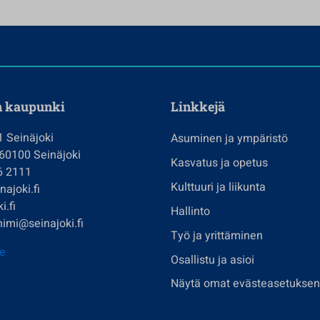
n kaupunki
Linkkejä
1 Seinäjoki
Asuminen ja ympäristö
 60100 Seinäjoki
Kasvatus ja opetus
6 2111
Kulttuuri ja liikunta
ajoki.fi
i.fi
Hallinto
imi@seinajoki.fi
Työ ja yrittäminen
je
Osallistu ja asioi
Näytä omat evästeasetuksen