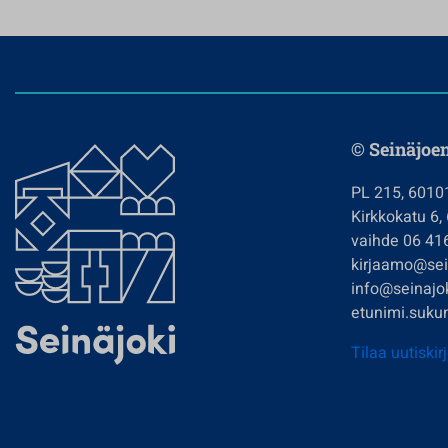
© Seinäjoe
PL 215, 6010
Kirkkokatu 6,
vaihde 06 41
kirjaamo@sein
info@seinajok
etunimi.sukun
Tilaa uutiskir