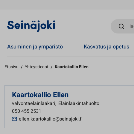
Hae sivust
Asuminen ja ympäristö
Kasvatus ja opetus
Etusivu
/
Yhteystiedot
/
Kaartokallio Ellen
Kaartokallio Ellen
valvontaeläinlääkäri
,
Eläinlääkintähuolto
050 455 2531
ellen.kaartokallio@seinajoki.fi