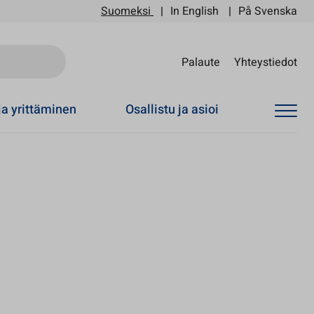
Suomeksi
In English
På Svenska
Sii
Palaute
Yhteystiedot
ja yrittäminen
Osallistu ja asioi