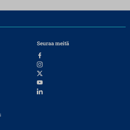
Seuraa meitä
i