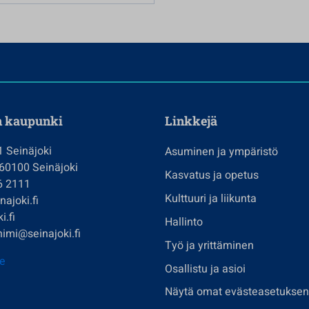
n kaupunki
Linkkejä
1 Seinäjoki
Asuminen ja ympäristö
 60100 Seinäjoki
Kasvatus ja opetus
6 2111
Kulttuuri ja liikunta
ajoki.fi
i.fi
Hallinto
imi@seinajoki.fi
Työ ja yrittäminen
je
Osallistu ja asioi
Näytä omat evästeasetuksen