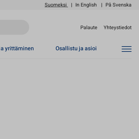
Suomeksi
In English
På Svenska
Sii
Palaute
Yhteystiedot
ja yrittäminen
Osallistu ja asioi