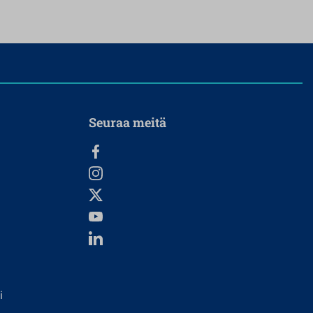
Seuraa meitä
i