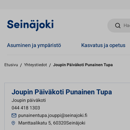
Hae sivust
Asuminen ja ympäristö
Kasvatus ja opetus
Etusivu
/
Yhteystiedot
/
Joupin Päiväkoti Punainen Tupa
Joupin Päiväkoti Punainen Tupa
Joupin päiväkoti
044 418 1303
punainentupa.jouppi@seinajoki.fi
Manttaalikatu 5
,
60320Seinäjoki