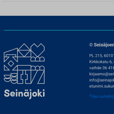
© Seinäjoe
PL 215, 6010
Kirkkokatu 6,
vaihde 06 41
kirjaamo@sein
info@seinajok
etunimi.sukun
Tilaa uutiskir