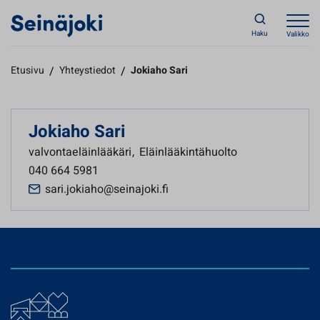
Haku
Valikko
Etusivu
/
Yhteystiedot
/
Jokiaho Sari
Jokiaho Sari
valvontaeläinlääkäri
,
Eläinlääkintähuolto
040 664 5981
sari.jokiaho@seinajoki.fi