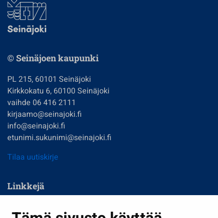
© Seinäjoen kaupunki
PL 215, 60101 Seinäjoki
Kirkkokatu 6, 60100 Seinäjoki
vaihde 06 416 2111
kirjaamo@seinajoki.fi
info@seinajoki.fi
etunimi.sukunimi@seinajoki.fi
Tilaa uutiskirje
Linkkejä
Asuminen ja ympäristö