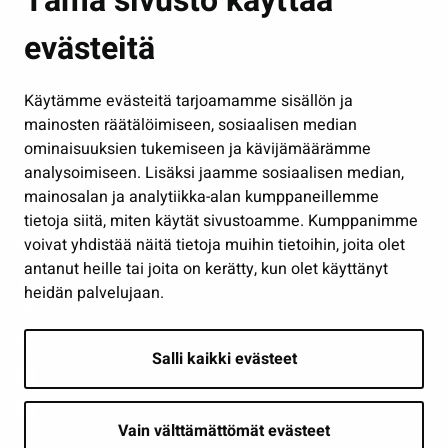
Tämä sivusto käyttää
Kasvatus ja opetus
evästeitä
Kulttuuri ja liikunta
Hallinto
Käytämme evästeitä tarjoamamme sisällön ja
Työ ja yrittäminen
mainosten räätälöimiseen, sosiaalisen median
Osallistu ja asioi
ominaisuuksien tukemiseen ja kävijämäärämme
analysoimiseen. Lisäksi jaamme sosiaalisen median,
Näytä omat evästeasetukseni
mainosalan ja analytiikka-alan kumppaneillemme
tietoja siitä, miten käytät sivustoamme. Kumppanimme
Seuraa meitä
voivat yhdistää näitä tietoja muihin tietoihin, joita olet
antanut heille tai joita on kerätty, kun olet käyttänyt
heidän palvelujaan.
Salli kaikki evästeet
Vain välttämättömät evästeet