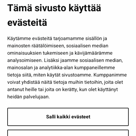
Asuminen ja ympäristö
Tämä sivusto käyttää
Kasvatus ja opetus
evästeitä
Kulttuuri ja liikunta
Hallinto
Käytämme evästeitä tarjoamamme sisällön ja
Työ ja yrittäminen
mainosten räätälöimiseen, sosiaalisen median
Osallistu ja asioi
ominaisuuksien tukemiseen ja kävijämäärämme
analysoimiseen. Lisäksi jaamme sosiaalisen median,
Näytä omat evästeasetukseni
mainosalan ja analytiikka-alan kumppaneillemme
tietoja siitä, miten käytät sivustoamme. Kumppanimme
Seuraa meitä
voivat yhdistää näitä tietoja muihin tietoihin, joita olet
antanut heille tai joita on kerätty, kun olet käyttänyt
heidän palvelujaan.
Salli kaikki evästeet