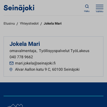
Haku
Valikko
Etusivu
/
Yhteystiedot
/
Jokela Mari
Jokela Mari
omavalmentaja
,
Työllisyyspalvelut TyöLakeus
040 778 9662
mari.jokela@seinajoki.fi
Alvar Aallon katu 9 C
,
60100 Seinäjoki