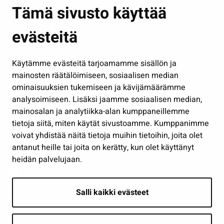
Asuminen ja ympäristö
Tämä sivusto käyttää
Kasvatus ja opetus
evästeitä
Kulttuuri ja liikunta
Hallinto
Käytämme evästeitä tarjoamamme sisällön ja
Työ ja yrittäminen
mainosten räätälöimiseen, sosiaalisen median
Osallistu ja asioi
ominaisuuksien tukemiseen ja kävijämäärämme
analysoimiseen. Lisäksi jaamme sosiaalisen median,
Näytä omat evästeasetukseni
mainosalan ja analytiikka-alan kumppaneillemme
tietoja siitä, miten käytät sivustoamme. Kumppanimme
Seuraa meitä
voivat yhdistää näitä tietoja muihin tietoihin, joita olet
antanut heille tai joita on kerätty, kun olet käyttänyt
heidän palvelujaan.
Salli kaikki evästeet