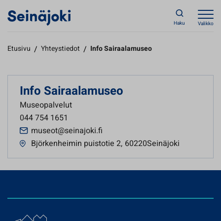
Haku
Valikko
Etusivu
/
Yhteystiedot
/
Info Sairaalamuseo
Info Sairaalamuseo
Museopalvelut
044 754 1651
museot@seinajoki.fi
Björkenheimin puistotie 2
,
60220Seinäjoki