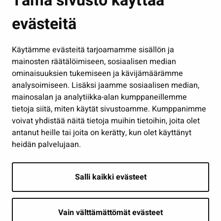
Tämä sivusto käyttää
Kasvatus ja opetus
evästeitä
Kulttuuri ja liikunta
Hallinto
Käytämme evästeitä tarjoamamme sisällön ja
Työ ja yrittäminen
mainosten räätälöimiseen, sosiaalisen median
Osallistu ja asioi
ominaisuuksien tukemiseen ja kävijämäärämme
analysoimiseen. Lisäksi jaamme sosiaalisen median,
Näytä omat evästeasetukseni
mainosalan ja analytiikka-alan kumppaneillemme
tietoja siitä, miten käytät sivustoamme. Kumppanimme
Seuraa meitä
voivat yhdistää näitä tietoja muihin tietoihin, joita olet
antanut heille tai joita on kerätty, kun olet käyttänyt
heidän palvelujaan.
Salli kaikki evästeet
Vain välttämättömät evästeet