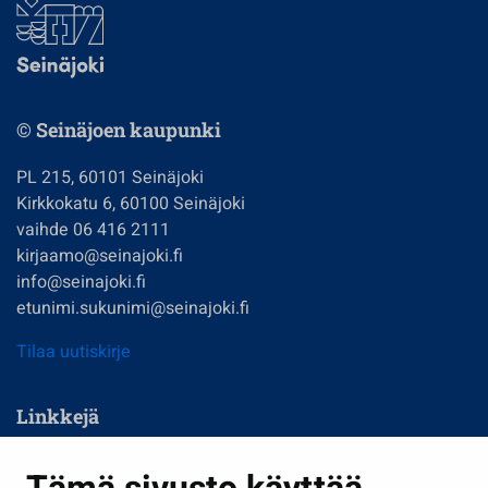
© Seinäjoen kaupunki
PL 215, 60101 Seinäjoki
Kirkkokatu 6, 60100 Seinäjoki
vaihde 06 416 2111
kirjaamo@seinajoki.fi
info@seinajoki.fi
etunimi.sukunimi@seinajoki.fi
Tilaa uutiskirje
Linkkejä
Asuminen ja ympäristö