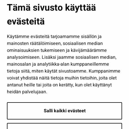
Asuminen ja ympäristö
Tämä sivusto käyttää
Kasvatus ja opetus
evästeitä
Kulttuuri ja liikunta
Hallinto
Käytämme evästeitä tarjoamamme sisällön ja
Työ ja yrittäminen
mainosten räätälöimiseen, sosiaalisen median
Osallistu ja asioi
ominaisuuksien tukemiseen ja kävijämäärämme
analysoimiseen. Lisäksi jaamme sosiaalisen median,
Näytä omat evästeasetukseni
mainosalan ja analytiikka-alan kumppaneillemme
tietoja siitä, miten käytät sivustoamme. Kumppanimme
Seuraa meitä
voivat yhdistää näitä tietoja muihin tietoihin, joita olet
antanut heille tai joita on kerätty, kun olet käyttänyt
heidän palvelujaan.
Salli kaikki evästeet