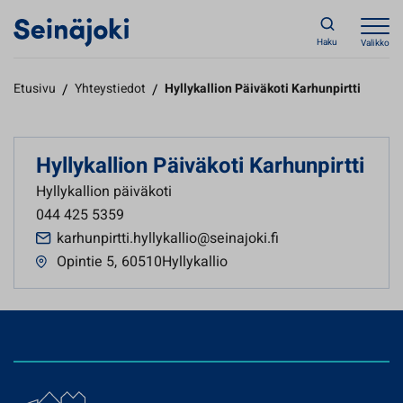
Haku
Valikko
Etusivu
/
Yhteystiedot
/
Hyllykallion Päiväkoti Karhunpirtti
Hyllykallion Päiväkoti Karhunpirtti
Hyllykallion päiväkoti
044 425 5359
karhunpirtti.hyllykallio@seinajoki.fi
Opintie 5
,
60510Hyllykallio