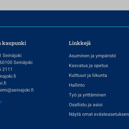
n kaupunki
Linkkejä
1 Seinäjoki
Asuminen ja ympäristö
 60100 Seinäjoki
Kasvatus ja opetus
6 2111
Kulttuuri ja liikunta
ajoki.fi
i.fi
Hallinto
imi@seinajoki.fi
Työ ja yrittäminen
je
Osallistu ja asioi
Näytä omat evästeasetuksen