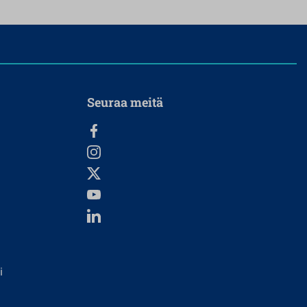
Seuraa meitä
i