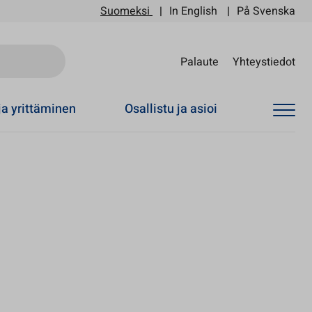
Suomeksi
In English
På Svenska
Sii
Palaute
Yhteystiedot
ja yrittäminen
Osallistu ja asioi