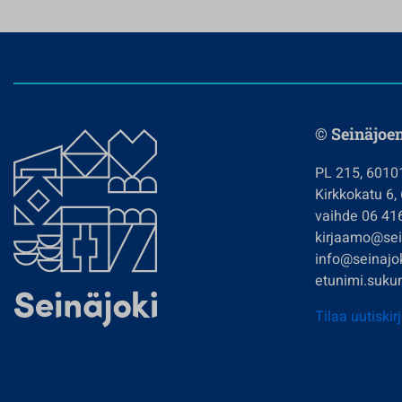
© Seinäjoe
PL 215, 6010
Kirkkokatu 6,
vaihde 06 41
kirjaamo@sein
info@seinajok
etunimi.sukun
Tilaa uutiskir