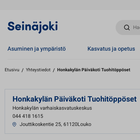
Hae sivust
Asuminen ja ympäristö
Kasvatus ja opetus
Etusivu
/
Yhteystiedot
/
Honkakylän Päiväkoti Tuohitöppöset
Honkakylän Päiväkoti Tuohitöppöset
Honkakylän varhaiskasvatuskeskus
044 418 1615
Jouttikoskentie 25
,
61120Louko