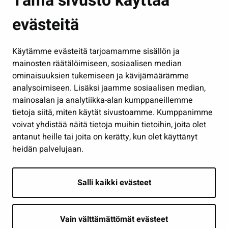
Tämä sivusto käyttää
Kasvatus ja opetus
evästeitä
Kulttuuri ja liikunta
Hallinto
Käytämme evästeitä tarjoamamme sisällön ja
Työ ja yrittäminen
mainosten räätälöimiseen, sosiaalisen median
Osallistu ja asioi
ominaisuuksien tukemiseen ja kävijämäärämme
analysoimiseen. Lisäksi jaamme sosiaalisen median,
Näytä omat evästeasetukseni
mainosalan ja analytiikka-alan kumppaneillemme
tietoja siitä, miten käytät sivustoamme. Kumppanimme
Seuraa meitä
voivat yhdistää näitä tietoja muihin tietoihin, joita olet
antanut heille tai joita on kerätty, kun olet käyttänyt
heidän palvelujaan.
Salli kaikki evästeet
Vain välttämättömät evästeet