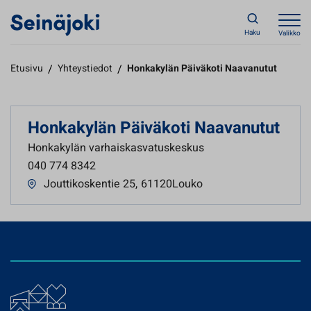
Haku
Valikko
Etusivu
/
Yhteystiedot
/
Honkakylän Päiväkoti Naavanutut
Honkakylän Päiväkoti Naavanutut
Honkakylän varhaiskasvatuskeskus
040 774 8342
Jouttikoskentie 25
,
61120Louko