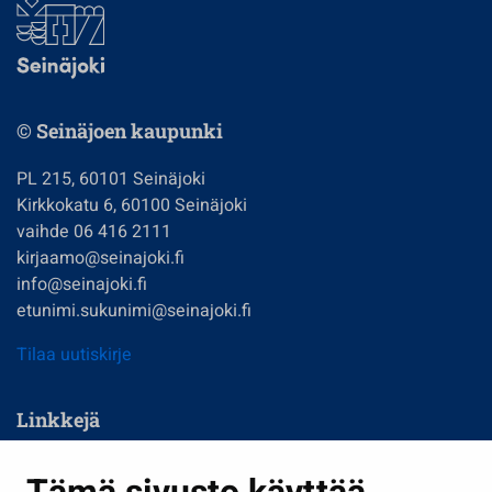
© Seinäjoen kaupunki
PL 215, 60101 Seinäjoki
Kirkkokatu 6, 60100 Seinäjoki
vaihde 06 416 2111
kirjaamo@seinajoki.fi
info@seinajoki.fi
etunimi.sukunimi@seinajoki.fi
Tilaa uutiskirje
Linkkejä
Asuminen ja ympäristö