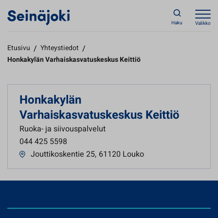
Haku
Valikko
Etusivu
/
Yhteystiedot
/
Honkakylän Varhaiskasvatuskeskus Keittiö
Honkakylän
Varhaiskasvatuskeskus Keittiö
Ruoka- ja siivouspalvelut
044 425 5598
Jouttikoskentie 25
,
61120 Louko