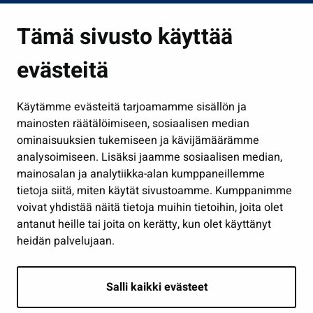
Asuminen ja ympäristö
Tämä sivusto käyttää
Kasvatus ja opetus
evästeitä
Kulttuuri ja liikunta
Hallinto
Käytämme evästeitä tarjoamamme sisällön ja
Työ ja yrittäminen
mainosten räätälöimiseen, sosiaalisen median
Osallistu ja asioi
ominaisuuksien tukemiseen ja kävijämäärämme
analysoimiseen. Lisäksi jaamme sosiaalisen median,
Näytä omat evästeasetukseni
mainosalan ja analytiikka-alan kumppaneillemme
tietoja siitä, miten käytät sivustoamme. Kumppanimme
Seuraa meitä
voivat yhdistää näitä tietoja muihin tietoihin, joita olet
antanut heille tai joita on kerätty, kun olet käyttänyt
heidän palvelujaan.
Salli kaikki evästeet