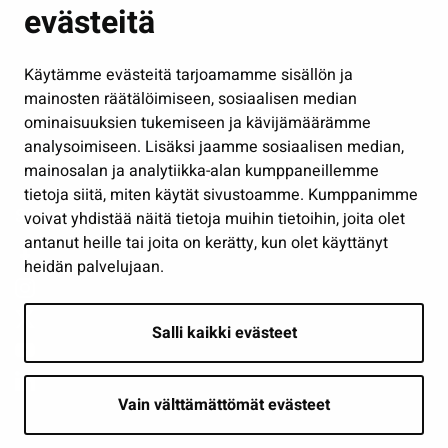
evästeitä
Kulttuuri ja liikunta
Hallinto
Käytämme evästeitä tarjoamamme sisällön ja
Työ ja yrittäminen
mainosten räätälöimiseen, sosiaalisen median
Osallistu ja asioi
ominaisuuksien tukemiseen ja kävijämäärämme
analysoimiseen. Lisäksi jaamme sosiaalisen median,
Näytä omat evästeasetukseni
mainosalan ja analytiikka-alan kumppaneillemme
tietoja siitä, miten käytät sivustoamme. Kumppanimme
Seuraa meitä
voivat yhdistää näitä tietoja muihin tietoihin, joita olet
antanut heille tai joita on kerätty, kun olet käyttänyt
heidän palvelujaan.
Salli kaikki evästeet
Vain välttämättömät evästeet