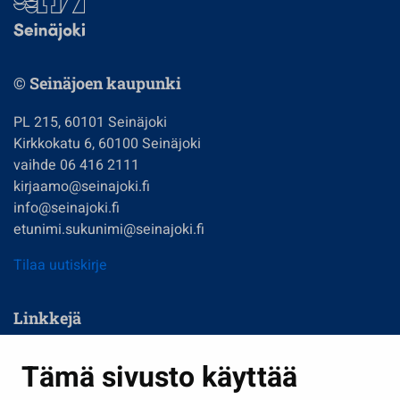
© Seinäjoen kaupunki
PL 215, 60101 Seinäjoki
Kirkkokatu 6, 60100 Seinäjoki
vaihde 06 416 2111
kirjaamo@seinajoki.fi
info@seinajoki.fi
etunimi.sukunimi@seinajoki.fi
Tilaa uutiskirje
Linkkejä
Asuminen ja ympäristö
Tämä sivusto käyttää
Kasvatus ja opetus