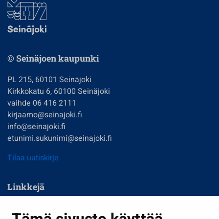
© Seinäjoen kaupunki
PL 215, 60101 Seinäjoki
Kirkkokatu 6, 60100 Seinäjoki
vaihde 06 416 2111
kirjaamo@seinajoki.fi
info@seinajoki.fi
etunimi.sukunimi@seinajoki.fi
Tilaa uutiskirje
Linkkejä
Asuminen ja ympäristö