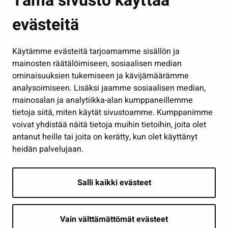
Tämä sivusto käyttää
Kasvatus ja opetus
evästeitä
Kulttuuri ja liikunta
Hallinto
Käytämme evästeitä tarjoamamme sisällön ja
Työ ja yrittäminen
mainosten räätälöimiseen, sosiaalisen median
Osallistu ja asioi
ominaisuuksien tukemiseen ja kävijämäärämme
analysoimiseen. Lisäksi jaamme sosiaalisen median,
Näytä omat evästeasetukseni
mainosalan ja analytiikka-alan kumppaneillemme
tietoja siitä, miten käytät sivustoamme. Kumppanimme
Seuraa meitä
voivat yhdistää näitä tietoja muihin tietoihin, joita olet
antanut heille tai joita on kerätty, kun olet käyttänyt
heidän palvelujaan.
Salli kaikki evästeet
Vain välttämättömät evästeet