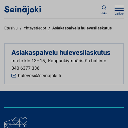
Haku
Valikko
Etusivu
/
Yhteystiedot
/
Asiakaspalvelu hulevesilaskutus
Asiakaspalvelu hulevesilaskutus
ma-to klo 13–15
,
Kaupunkiympäristön hallinto
040 6377 336
hulevesi@seinajoki.fi