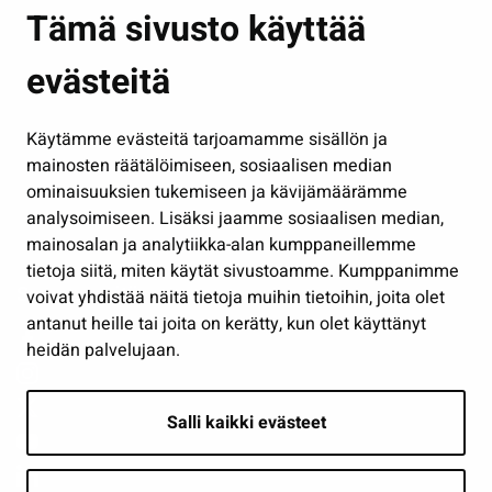
Asuminen ja ympäristö
Tämä sivusto käyttää
Kasvatus ja opetus
evästeitä
Kulttuuri ja liikunta
Hallinto
Käytämme evästeitä tarjoamamme sisällön ja
Työ ja yrittäminen
mainosten räätälöimiseen, sosiaalisen median
Osallistu ja asioi
ominaisuuksien tukemiseen ja kävijämäärämme
analysoimiseen. Lisäksi jaamme sosiaalisen median,
Näytä omat evästeasetukseni
mainosalan ja analytiikka-alan kumppaneillemme
tietoja siitä, miten käytät sivustoamme. Kumppanimme
Seuraa meitä
voivat yhdistää näitä tietoja muihin tietoihin, joita olet
antanut heille tai joita on kerätty, kun olet käyttänyt
heidän palvelujaan.
Salli kaikki evästeet