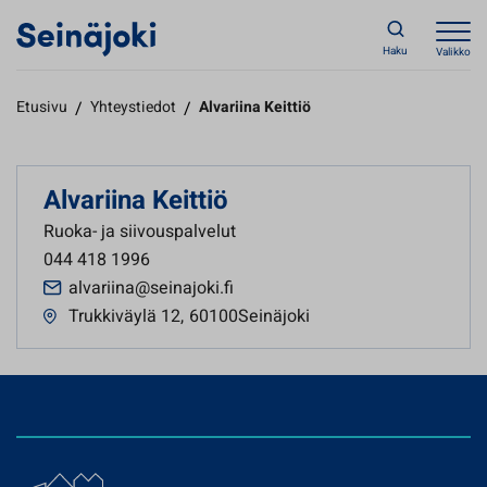
Haku
Valikko
Etusivu
/
Yhteystiedot
/
Alvariina Keittiö
Alvariina Keittiö
Ruoka- ja siivouspalvelut
044 418 1996
alvariina@seinajoki.fi
Trukkiväylä 12
,
60100Seinäjoki