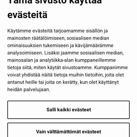
Tämä sivusto käyttää
Kasvatus ja opetus
evästeitä
Kulttuuri ja liikunta
Hallinto
Käytämme evästeitä tarjoamamme sisällön ja
Työ ja yrittäminen
mainosten räätälöimiseen, sosiaalisen median
Osallistu ja asioi
ominaisuuksien tukemiseen ja kävijämäärämme
analysoimiseen. Lisäksi jaamme sosiaalisen median,
Näytä omat evästeasetukseni
mainosalan ja analytiikka-alan kumppaneillemme
tietoja siitä, miten käytät sivustoamme. Kumppanimme
Seuraa meitä
voivat yhdistää näitä tietoja muihin tietoihin, joita olet
antanut heille tai joita on kerätty, kun olet käyttänyt
heidän palvelujaan.
Salli kaikki evästeet
Vain välttämättömät evästeet