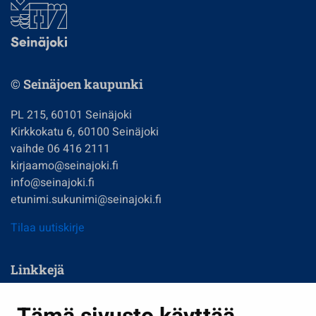
© Seinäjoen kaupunki
PL 215, 60101 Seinäjoki
Kirkkokatu 6, 60100 Seinäjoki
vaihde 06 416 2111
kirjaamo@seinajoki.fi
info@seinajoki.fi
etunimi.sukunimi@seinajoki.fi
Tilaa uutiskirje
Linkkejä
Asuminen ja ympäristö