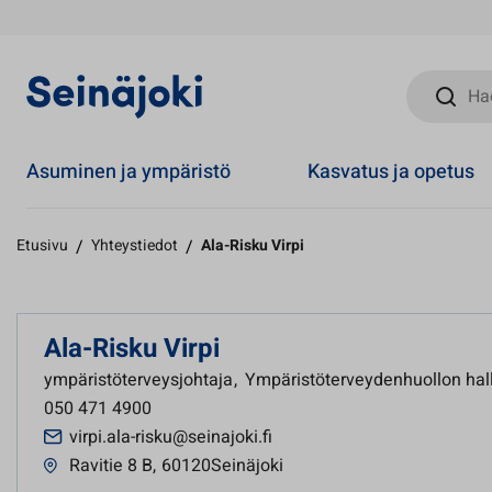
Hae sivust
Asuminen ja ympäristö
Kasvatus ja opetus
Etusivu
/
Yhteystiedot
/
Ala-Risku Virpi
Ala-Risku Virpi
ympäristöterveysjohtaja
,
Ympäristöterveydenhuollon hall
050 471 4900
virpi.ala-risku@seinajoki.fi
Ravitie 8 B
,
60120Seinäjoki