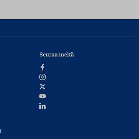
Seuraa meitä
i