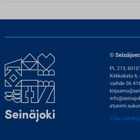
© Seinäjoe
PL 215, 6010
Kirkkokatu 6,
vaihde 06 41
kirjaamo@sein
info@seinajok
etunimi.sukun
Tilaa uutiskir