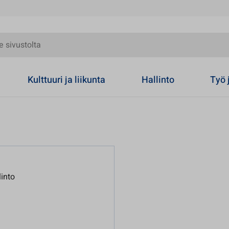
olta
Kulttuuri ja liikunta
Hallinto
Työ 
into