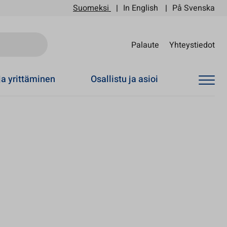
Suomeksi
In English
På Svenska
Sii
Palaute
Yhteystiedot
ja yrittäminen
Osallistu ja asioi