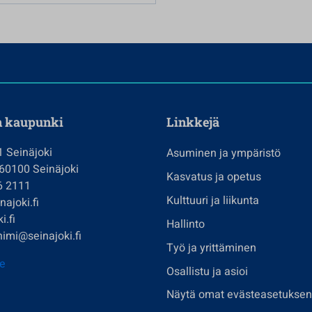
n kaupunki
Linkkejä
1 Seinäjoki
Asuminen ja ympäristö
 60100 Seinäjoki
Kasvatus ja opetus
6 2111
Kulttuuri ja liikunta
ajoki.fi
i.fi
Hallinto
imi@seinajoki.fi
Työ ja yrittäminen
je
Osallistu ja asioi
Näytä omat evästeasetuksen