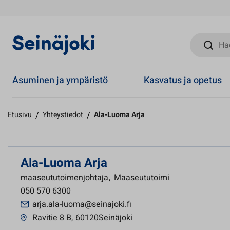
Hae sivust
Asuminen ja ympäristö
Kasvatus ja opetus
Etusivu
/
Yhteystiedot
/
Ala-Luoma Arja
Ala-Luoma Arja
maaseututoimenjohtaja
,
Maaseututoimi
050 570 6300
arja.ala-luoma@seinajoki.fi
Ravitie 8 B
,
60120Seinäjoki