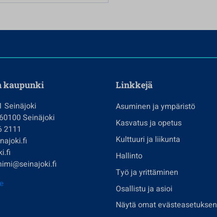
n kaupunki
Linkkejä
1 Seinäjoki
Asuminen ja ympäristö
 60100 Seinäjoki
Kasvatus ja opetus
6 2111
Kulttuuri ja liikunta
ajoki.fi
i.fi
Hallinto
imi@seinajoki.fi
Työ ja yrittäminen
je
Osallistu ja asioi
Näytä omat evästeasetuksen