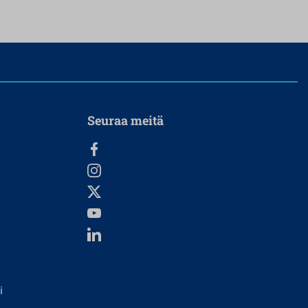
Seuraa meitä
i