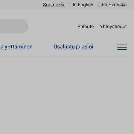
Suomeksi
In English
På Svenska
Sii
Palaute
Yhteystiedot
ja yrittäminen
Osallistu ja asioi