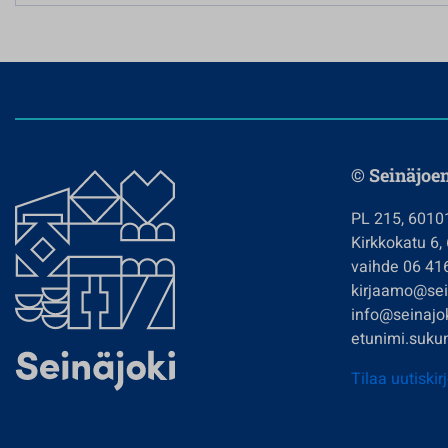
© Seinäjoe
PL 215, 6010
Kirkkokatu 6,
vaihde 06 41
kirjaamo@sein
info@seinajok
etunimi.sukun
Tilaa uutiskir