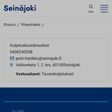
Haku
Valikko
Etusivu
/
Yhteystiedot
/
Kuljetuskoordinaattori
0408240558
petri.hietikko@seinajoki.fi
Valtionkatu 1, 2. krs
,
60100Seinäjoki
Vastuualueet:
Tavarakuljetukset