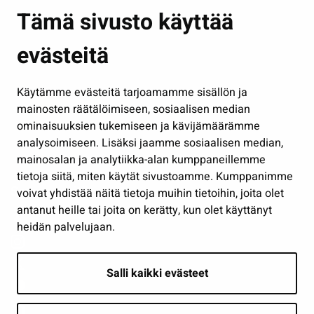
Asuminen ja ympäristö
Tämä sivusto käyttää
Kasvatus ja opetus
evästeitä
Kulttuuri ja liikunta
Hallinto
Käytämme evästeitä tarjoamamme sisällön ja
Työ ja yrittäminen
mainosten räätälöimiseen, sosiaalisen median
Osallistu ja asioi
ominaisuuksien tukemiseen ja kävijämäärämme
analysoimiseen. Lisäksi jaamme sosiaalisen median,
Näytä omat evästeasetukseni
mainosalan ja analytiikka-alan kumppaneillemme
tietoja siitä, miten käytät sivustoamme. Kumppanimme
Seuraa meitä
voivat yhdistää näitä tietoja muihin tietoihin, joita olet
antanut heille tai joita on kerätty, kun olet käyttänyt
heidän palvelujaan.
Salli kaikki evästeet