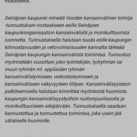
mukaiseksi.
Seinäjoen kaupunki nimeää Vuoden kansainvälinen toimija
-tunnustuksen nostaakseen esille Seinäjoen
kaupunkiorganisaation kansainvälistä ja monikulttuurista
luonnetta. Tunnustuksella halutaan tuoda esille kaupungin
kiinnostavuuden ja vetovoimaisuuden kannalta tärkeää
Seinäjoen kaupungin kansainvälistä toimintaa. Tunnustus
myönnetään vuosittain joko työntekijän, työryhmän tai
muun ryhmän ml. oppilaiden ryhmän
kansainvälistymiseen, verkostoitumiseen ja
kansainväliseen näkyvyyteen liittyen. Kansainvälisyysteon
palkitsemisella halutaan kiinnittää myönteistä huomiota
kaupungin kansainvälisyystyöhön ruohonjuuritasolla ja
monikulttuuriseen arkipäivään. Tunnustuksella saadaan
kannustettua ja tunnustettua toimintaa, joka usein jää
vähäiselle huomiolle.