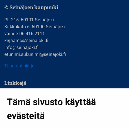
© Seinäjoen kaupunki
PL 215, 60101 Seinäjoki
Kirkkokatu 6, 60100 Seinäjoki
vaihde 06 416 2111
kirjaamo@seinajoki.fi
info@seinajoki.fi
etunimi.sukunimi@seinajoki.fi
Tilaa uutiskirje
Linkkejä
Asuminen ja ympäristö
Tämä sivusto käyttää
Kasvatus ja opetus
evästeitä
Kulttuuri ja liikunta
Hallinto