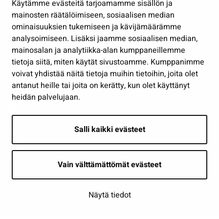
Käytämme evästeitä tarjoamamme sisällön ja
Työ ja yrittäminen
mainosten räätälöimiseen, sosiaalisen median
Osallistu ja asioi
ominaisuuksien tukemiseen ja kävijämäärämme
analysoimiseen. Lisäksi jaamme sosiaalisen median,
Näytä omat evästeasetukseni
mainosalan ja analytiikka-alan kumppaneillemme
tietoja siitä, miten käytät sivustoamme. Kumppanimme
Seuraa meitä
voivat yhdistää näitä tietoja muihin tietoihin, joita olet
antanut heille tai joita on kerätty, kun olet käyttänyt
heidän palvelujaan.
Salli kaikki evästeet
Vain välttämättömät evästeet
Näytä tiedot
Saavutettavuusseloste
| © Seinäjoki 2026