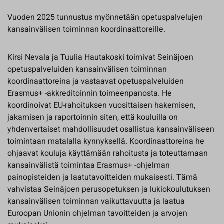
Vuoden 2025 tunnustus myönnetään opetuspalvelujen
kansainvälisen toiminnan koordinaattoreille.
Kirsi Nevala ja Tuulia Hautakoski toimivat Seinäjoen
opetuspalveluiden kansainvälisen toiminnan
koordinaattoreina ja vastaavat opetuspalveluiden
Erasmus+ -akkreditoinnin toimeenpanosta. He
koordinoivat EU-rahoituksen vuosittaisen hakemisen,
jakamisen ja raportoinnin siten, että kouluilla on
yhdenvertaiset mahdollisuudet osallistua kansainväliseen
toimintaan matalalla kynnyksellä. Koordinaattoreina he
ohjaavat kouluja käyttämään rahoitusta ja toteuttamaan
kansainvälistä toimintaa Erasmus+ -ohjelman
painopisteiden ja laatutavoitteiden mukaisesti. Tämä
vahvistaa Seinäjoen perusopetuksen ja lukiokoulutuksen
kansainvälisen toiminnan vaikuttavuutta ja laatua
Euroopan Unionin ohjelman tavoitteiden ja arvojen