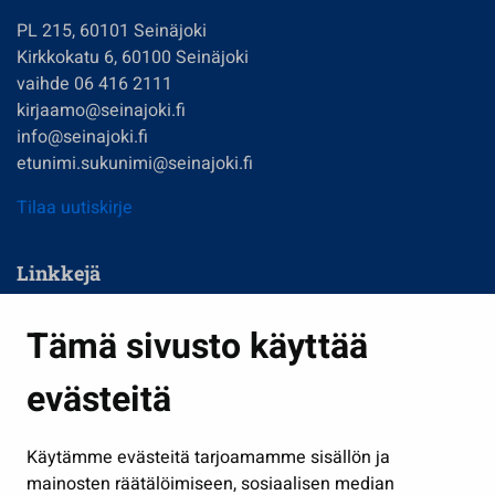
PL 215, 60101 Seinäjoki
Kirkkokatu 6, 60100 Seinäjoki
vaihde 06 416 2111
kirjaamo@seinajoki.fi
info@seinajoki.fi
etunimi.sukunimi@seinajoki.fi
Tilaa uutiskirje
Linkkejä
Asuminen ja ympäristö
Tämä sivusto käyttää
Kasvatus ja opetus
evästeitä
Kulttuuri ja liikunta
Hallinto
Käytämme evästeitä tarjoamamme sisällön ja
Työ ja yrittäminen
mainosten räätälöimiseen, sosiaalisen median