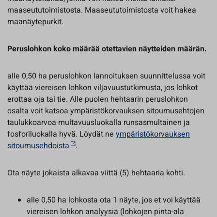
maaseututoimistosta. Maaseututoimistosta voit hakea
maanäytepurkit.
Peruslohkon koko määrää otettavien näytteiden määrän.
alle 0,50 ha peruslohkon lannoituksen suunnittelussa voit
käyttää viereisen lohkon viljavuustutkimusta, jos lohkot
erottaa oja tai tie. Alle puolen hehtaarin peruslohkon
osalta voit katsoa ympäristökorvauksen sitoumusehtojen
taulukkoarvoa multavuusluokalla runsasmultainen ja
fosforiluokalla hyvä. Löydät ne
ympäristökorvauksen
sitoumusehdoista
.
Ota näyte jokaista alkavaa viittä (5) hehtaaria kohti.
alle 0,50 ha lohkosta ota 1 näyte, jos et voi käyttää
viereisen lohkon analyysiä (lohkojen pinta-ala