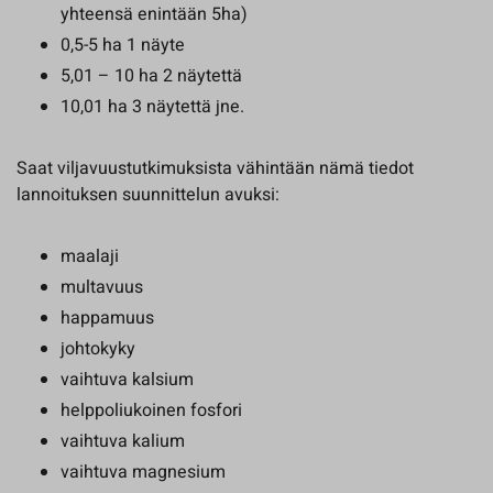
yhteensä enintään 5ha)
0,5-5 ha 1 näyte
5,01 – 10 ha 2 näytettä
10,01 ha 3 näytettä jne.
Saat viljavuustutkimuksista vähintään nämä tiedot
lannoituksen suunnittelun avuksi:
maalaji
multavuus
happamuus
johtokyky
vaihtuva kalsium
helppoliukoinen fosfori
vaihtuva kalium
vaihtuva magnesium