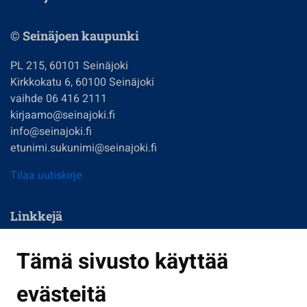
© Seinäjoen kaupunki
PL 215, 60101 Seinäjoki
Kirkkokatu 6, 60100 Seinäjoki
vaihde 06 416 2111
kirjaamo@seinajoki.fi
info@seinajoki.fi
etunimi.sukunimi@seinajoki.fi
Tilaa uutiskirje
Linkkejä
Asuminen ja ympäristö
Tämä sivusto käyttää
Kasvatus ja opetus
evästeitä
Kulttuuri ja liikunta