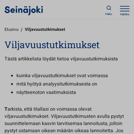
Haku
Valikko
Etusivu
/
Viljavuustutkimukset
Viljavuustutkimukset
Tästä artikkelista löydät tietoa viljavuustutkimuksista
kuinka viljavuustutkimukset ovat voimassa
mitä hyötyä analyysitutkimuksesta on
näytteenoton vaatimuksista
T
arkista, että tilallasi on voimassa olevat
viljavuustutkimukset. Viljavuustutkimusten avulla pystyt
suunnittelemaan kasvin tarvitsemaa lannoitusta, jolloin
pystyt ostamaan oikean määrän oikeaa lannoitetta. Jos