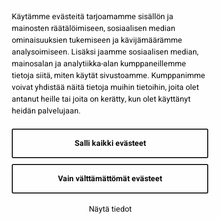
Hallinto
Käytämme evästeitä tarjoamamme sisällön ja
Työ ja yrittäminen
mainosten räätälöimiseen, sosiaalisen median
Osallistu ja asioi
ominaisuuksien tukemiseen ja kävijämäärämme
analysoimiseen. Lisäksi jaamme sosiaalisen median,
Näytä omat evästeasetukseni
mainosalan ja analytiikka-alan kumppaneillemme
tietoja siitä, miten käytät sivustoamme. Kumppanimme
Seuraa meitä
voivat yhdistää näitä tietoja muihin tietoihin, joita olet
antanut heille tai joita on kerätty, kun olet käyttänyt
heidän palvelujaan.
Salli kaikki evästeet
Vain välttämättömät evästeet
Näytä tiedot
Saavutettavuusseloste
| © Seinäjoki 2026