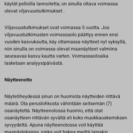
käytät pelloilla lannoitetta, on sinulla oltava voimassa
olevat viljavuustutkimukset .
Viljavuustutkimukset ovat voimassa 5 vuotta. Jos
viljavuustutkimusten voimassaolo päättyy ennen ensi
vuoden kasvukautta, käy ottamassa näytteet nyt syksyllä,
niin sinulla on voimassa olevat maanäytteet valmiina
seuraavaa kasvu kautta varten. Voimassaoloaika
lasketaan analyysipäivästä.
Näytteenotto
Näytetiheydessä sinun on huomiota näytteiden riittävä
määrä. Ota peruslohkosta vähintään seitsemän (7)
osanäytettä. Näytteenotossa huomio, että otat
osanäytteen riittävän syvältä eli koko muokkauskerroksen
syvyydeltä. Apuna näytteenotossa voit käyttää
maanäytekairaa, jonka voit hakea meiltä lainaksi