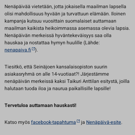
Nenäpäivää vietetään, jotta jokaisella maailman lapsella
olisi mahdollisuus hyvään ja turvattuun elämään. Iloinen
kampanja kutsuu vuosittain suomalaiset auttamaan
maailman kaikista heikoimmassa asemassa olevia lapsia.
Nenäpäivän merkeissä hyväntekeväisyys saa olla
hauskaa ja nostattaa hymyn huulille (Lähde:
nenapaiva.fi
).
Tiesitkö, että Seinäjoen kansalaisopiston suurin
asiakasryhmä on alle 14-vuotiaat?! Järjestämme
nenäpäivän merkeissä kaksi Taikuri Anttilan esitystä, joilla
halutaan tuoda iloa ja naurua paikallisille lapsille!
Tervetuloa auttamaan hauskasti!
Katso myös
facebook-tapahtuma
ja
Nenäpäivä-esite
.