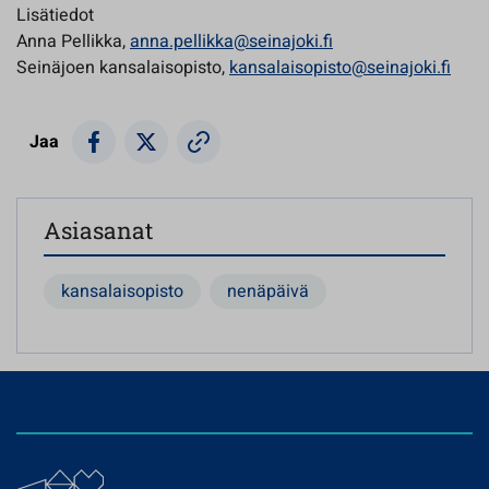
Lisätiedot
Anna Pellikka,
anna.pellikka@seinajoki.fi
Seinäjoen kansalaisopisto,
kansalaisopisto@seinajoki.fi
Jaa
Asiasanat
kansalaisopisto
nenäpäivä