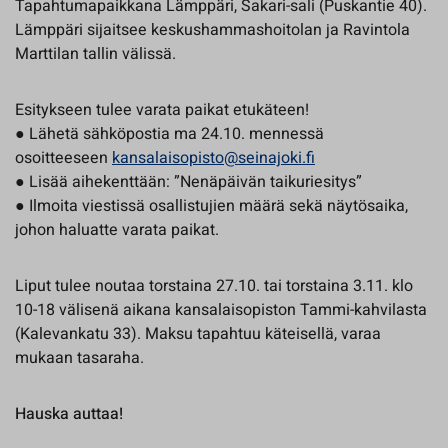
Tapahtumapaikkana Lämppäri, Sakari-sali (Puskantie 40).
Lämppäri sijaitsee keskushammashoitolan ja Ravintola
Marttilan tallin välissä.
Esitykseen tulee varata paikat etukäteen!
● Lähetä sähköpostia ma 24.10. mennessä
osoitteeseen
kansalaisopisto@seinajoki.fi
● Lisää aihekenttään: ”Nenäpäivän taikuriesitys”
● Ilmoita viestissä osallistujien määrä sekä näytösaika,
johon haluatte varata paikat.
Liput tulee noutaa torstaina 27.10. tai torstaina 3.11. klo
10-18 välisenä aikana kansalaisopiston Tammi-kahvilasta
(Kalevankatu 33). Maksu tapahtuu käteisellä, varaa
mukaan tasaraha.
Hauska auttaa!