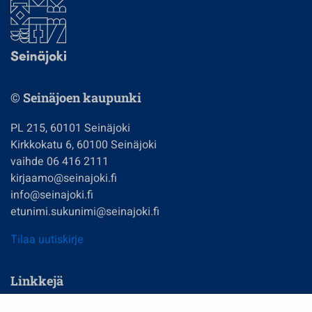
© Seinäjoen kaupunki
PL 215, 60101 Seinäjoki
Kirkkokatu 6, 60100 Seinäjoki
vaihde 06 416 2111
kirjaamo@seinajoki.fi
info@seinajoki.fi
etunimi.sukunimi@seinajoki.fi
Tilaa uutiskirje
Linkkejä
Asuminen ja ympäristö