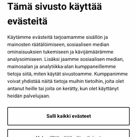
Tämä sivusto käyttää
Kasvatus ja opetus
evästeitä
Kulttuuri ja liikunta
Hallinto
Käytämme evästeitä tarjoamamme sisällön ja
Työ ja yrittäminen
mainosten räätälöimiseen, sosiaalisen median
Osallistu ja asioi
ominaisuuksien tukemiseen ja kävijämäärämme
analysoimiseen. Lisäksi jaamme sosiaalisen median,
Näytä omat evästeasetukseni
mainosalan ja analytiikka-alan kumppaneillemme
tietoja siitä, miten käytät sivustoamme. Kumppanimme
Seuraa meitä
voivat yhdistää näitä tietoja muihin tietoihin, joita olet
antanut heille tai joita on kerätty, kun olet käyttänyt
heidän palvelujaan.
Salli kaikki evästeet