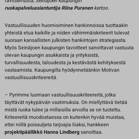
ravitsemusta, Seinäjoen kaupungin
ruokapalveluasiantuntija Riina Puranen
kertoo.
Vastuullisuuden huomioiminen hankinnoissa tuottaakin
yhteistä etua kaikille ja niiden vähimmäiskriteerit tulevat
suoraan kansallisten julkisten hankintojen strategiasta.
Myös Seinäjoen kaupungin tavoitteet sanoittavat vastuuta
olevan kaupungin asukkaista ja yrityksistä,
turvallisuudesta, taloudesta ja kestävästä kehityksestä
vastaamista. Kaupungilla hyödynnetäänkin Motivan
vastuullisuuskriteereitä.
– Pyrimme luomaan vastuullisuuskriteereitä, jotka
täyttävät nykypäivän vaatimuksia. On miellyttävä tietää
mistä ruoka tulee ja millaisilla arvoilla se on tuotettu.
Kriteereitä muodostaessa on kuitenkin hyvää muistaa,
ettei niillä poissuljeta tarjoajia liiaksi, hankkeen
projektipäällikkö Hanna Lindberg
sanoittaa.