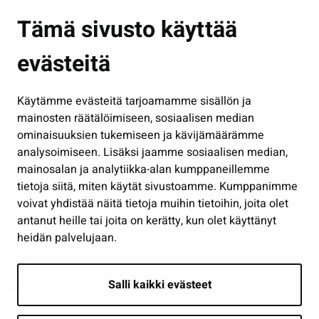
Asuminen ja ympäristö
Tämä sivusto käyttää
Kasvatus ja opetus
evästeitä
Kulttuuri ja liikunta
Hallinto
Käytämme evästeitä tarjoamamme sisällön ja
Työ ja yrittäminen
mainosten räätälöimiseen, sosiaalisen median
Osallistu ja asioi
ominaisuuksien tukemiseen ja kävijämäärämme
analysoimiseen. Lisäksi jaamme sosiaalisen median,
Näytä omat evästeasetukseni
mainosalan ja analytiikka-alan kumppaneillemme
tietoja siitä, miten käytät sivustoamme. Kumppanimme
Seuraa meitä
voivat yhdistää näitä tietoja muihin tietoihin, joita olet
antanut heille tai joita on kerätty, kun olet käyttänyt
heidän palvelujaan.
Salli kaikki evästeet