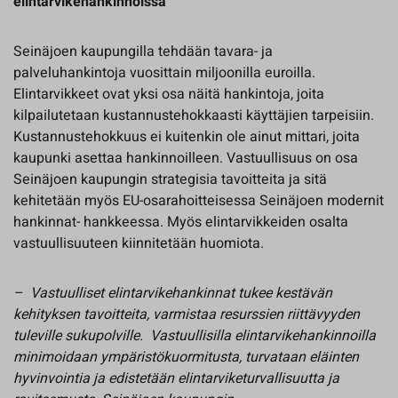
elintarvikehankinnoissa
Seinäjoen kaupungilla tehdään tavara- ja
palveluhankintoja vuosittain miljoonilla euroilla.
Elintarvikkeet ovat yksi osa näitä hankintoja, joita
kilpailutetaan kustannustehokkaasti käyttäjien tarpeisiin.
Kustannustehokkuus ei kuitenkin ole ainut mittari, joita
kaupunki asettaa hankinnoilleen. Vastuullisuus on osa
Seinäjoen kaupungin strategisia tavoitteita ja sitä
kehitetään myös EU-osarahoitteisessa Seinäjoen modernit
hankinnat- hankkeessa. Myös elintarvikkeiden osalta
vastuullisuuteen kiinnitetään huomiota.
– Vastuulliset elintarvikehankinnat tukee kestävän
kehityksen tavoitteita, varmistaa resurssien riittävyyden
tuleville sukupolville. Vastuullisilla elintarvikehankinnoilla
minimoidaan ympäristökuormitusta, turvataan eläinten
hyvinvointia ja edistetään elintarviketurvallisuutta ja