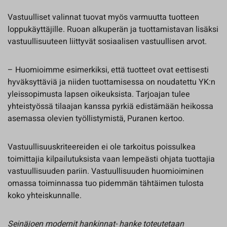
Vastuulliset valinnat tuovat myös varmuutta tuotteen
loppukäyttäjille. Ruoan alkuperän ja tuottamistavan lisäksi
vastuullisuuteen liittyvät sosiaalisen vastuullisen arvot.
– Huomioimme esimerkiksi, että tuotteet ovat eettisesti
hyväksyttäviä ja niiden tuottamisessa on noudatettu YK:n
yleissopimusta lapsen oikeuksista. Tarjoajan tulee
yhteistyössä tilaajan kanssa pyrkiä edistämään heikossa
asemassa olevien työllistymistä, Puranen kertoo.
Vastuullisuuskriteereiden ei ole tarkoitus poissulkea
toimittajia kilpailutuksista vaan lempeästi ohjata tuottajia
vastuullisuuden pariin. Vastuullisuuden huomioiminen
omassa toiminnassa tuo pidemmän tähtäimen tulosta
koko yhteiskunnalle.
Seinäjoen modernit hankinnat- hanke toteutetaan