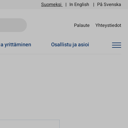
Suomeksi
In English
På Svenska
Sii
Palaute
Yhteystiedot
ja yrittäminen
Osallistu ja asioi