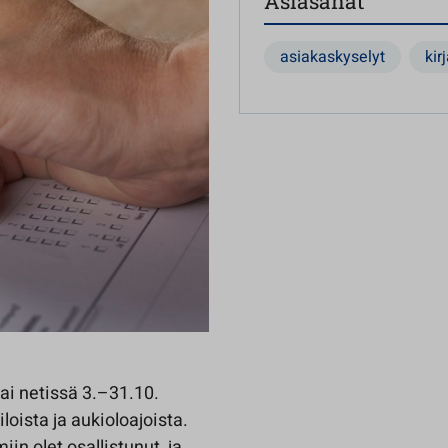
Asiasanat
asiakaskyselyt
kir
tai netissä 3.–31.10.
loista ja aukioloajoista.
in olet osallistunut, ja