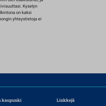
iivisuuttasi. Kyselyn
alkintona on kaksi
ongin yhteystietoja ei
n kaupunki
Linkkejä