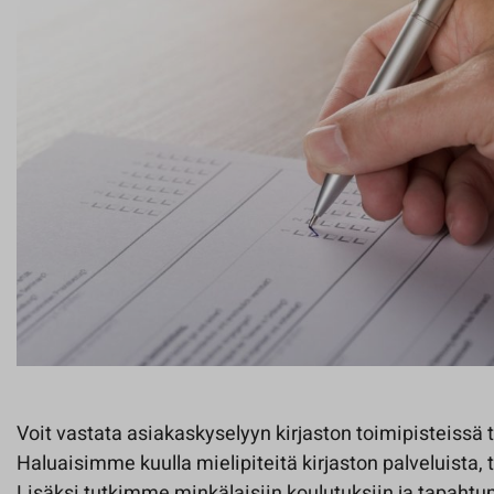
Voit vastata asiakaskyselyyn kirjaston toimipisteissä 
Haluaisimme kuulla mielipiteitä kirjaston palveluista, ti
Lisäksi tutkimme minkälaisiin koulutuksiin ja tapahtumi