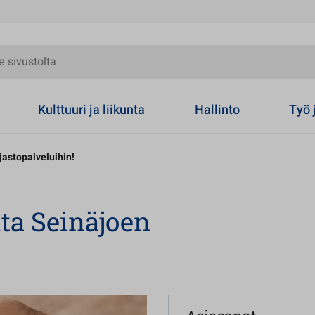
olta
Kulttuuri ja liikunta
Hallinto
Työ 
jastopalveluihin!
ta Seinäjoen