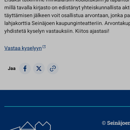
millä tavalla kirjasto on edistänyt yhteiskunnallista akt
täyttämisen jälkeen voit osallistua arvontaan, jonka p
lahjakorttia Seinäjoen kaupunginteatteriin. Arvontakup
yhdistetä kyselyn vastauksiin. Kiitos ajastasi!
Vastaa kyselyyn
Jaa
© Seinäjoe