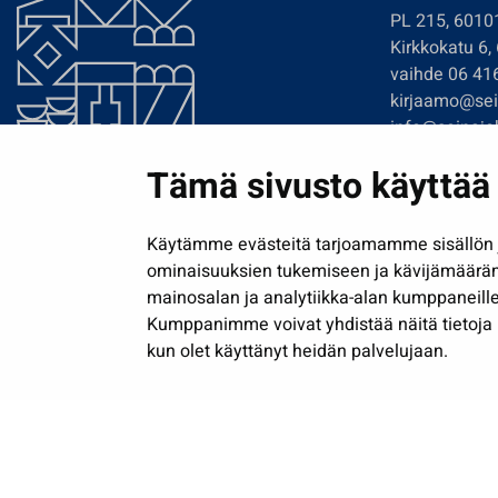
PL 215, 6010
Kirkkokatu 6,
vaihde 06 41
kirjaamo@sein
info@seinajok
etunimi.sukun
Tämä sivusto käyttää 
Tilaa uutiskir
Käytämme evästeitä tarjoamamme sisällön j
ominaisuuksien tukemiseen ja kävijämäärä
mainosalan ja analytiikka-alan kumppaneille
Kumppanimme voivat yhdistää näitä tietoja muih
kun olet käyttänyt heidän palvelujaan.