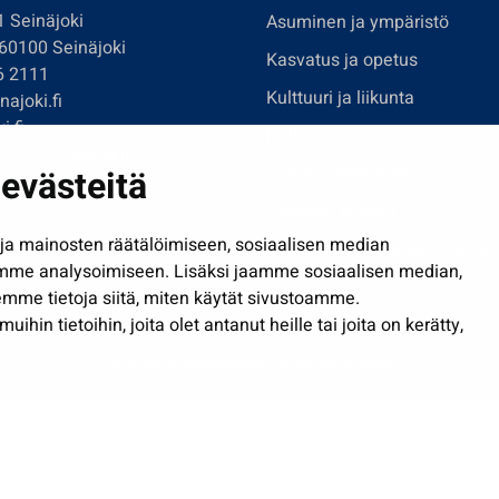
1 Seinäjoki
Asuminen ja ympäristö
 60100 Seinäjoki
Kasvatus ja opetus
6 2111
Kulttuuri ja liikunta
ajoki.fi
i.fi
Hallinto
imi@seinajoki.fi
evästeitä
Työ ja yrittäminen
je
Osallistu ja asioi
a mainosten räätälöimiseen, sosiaalisen median
Näytä omat evästeasetuksen
mme analysoimiseen. Lisäksi jaamme sosiaalisen median,
mme tietoja siitä, miten käytät sivustoamme.
in tietoihin, joita olet antanut heille tai joita on kerätty,
Saavutettavuusseloste
| © Seinäjoki 2026