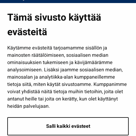
Asuminen ja ympäristö
Tämä sivusto käyttää
Kasvatus ja opetus
evästeitä
Kulttuuri ja liikunta
Hallinto
Käytämme evästeitä tarjoamamme sisällön ja
Työ ja yrittäminen
mainosten räätälöimiseen, sosiaalisen median
Osallistu ja asioi
ominaisuuksien tukemiseen ja kävijämäärämme
analysoimiseen. Lisäksi jaamme sosiaalisen median,
Näytä omat evästeasetukseni
mainosalan ja analytiikka-alan kumppaneillemme
tietoja siitä, miten käytät sivustoamme. Kumppanimme
Seuraa meitä
voivat yhdistää näitä tietoja muihin tietoihin, joita olet
antanut heille tai joita on kerätty, kun olet käyttänyt
heidän palvelujaan.
Salli kaikki evästeet