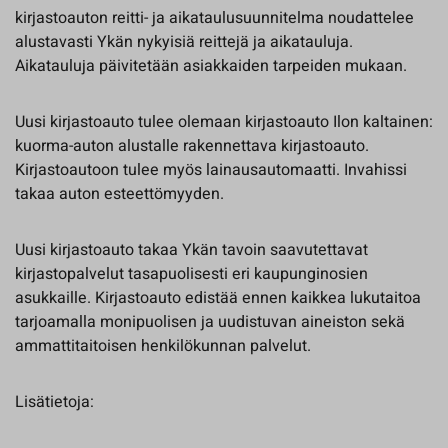
kirjastoauton reitti- ja aikataulusuunnitelma noudattelee
alustavasti Ykän nykyisiä reittejä ja aikatauluja.
Aikatauluja päivitetään asiakkaiden tarpeiden mukaan.
Uusi kirjastoauto tulee olemaan kirjastoauto Ilon kaltainen:
kuorma-auton alustalle rakennettava kirjastoauto.
Kirjastoautoon tulee myös lainausautomaatti. Invahissi
takaa auton esteettömyyden.
Uusi kirjastoauto takaa Ykän tavoin saavutettavat
kirjastopalvelut tasapuolisesti eri kaupunginosien
asukkaille. Kirjastoauto edistää ennen kaikkea lukutaitoa
tarjoamalla monipuolisen ja uudistuvan aineiston sekä
ammattitaitoisen henkilökunnan palvelut.
Lisätietoja: