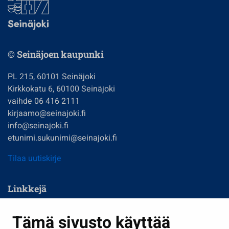
© Seinäjoen kaupunki
PL 215, 60101 Seinäjoki
Kirkkokatu 6, 60100 Seinäjoki
vaihde 06 416 2111
kirjaamo@seinajoki.fi
info@seinajoki.fi
etunimi.sukunimi@seinajoki.fi
Tilaa uutiskirje
Linkkejä
Asuminen ja ympäristö
Tämä sivusto käyttää
Kasvatus ja opetus