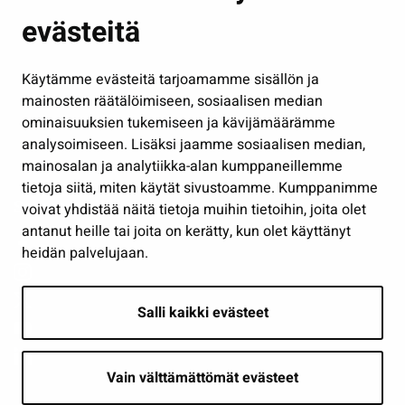
evästeitä
Kulttuuri ja liikunta
Hallinto
Käytämme evästeitä tarjoamamme sisällön ja
Työ ja yrittäminen
mainosten räätälöimiseen, sosiaalisen median
Osallistu ja asioi
ominaisuuksien tukemiseen ja kävijämäärämme
analysoimiseen. Lisäksi jaamme sosiaalisen median,
Näytä omat evästeasetukseni
mainosalan ja analytiikka-alan kumppaneillemme
tietoja siitä, miten käytät sivustoamme. Kumppanimme
Seuraa meitä
voivat yhdistää näitä tietoja muihin tietoihin, joita olet
antanut heille tai joita on kerätty, kun olet käyttänyt
heidän palvelujaan.
Salli kaikki evästeet
Vain välttämättömät evästeet