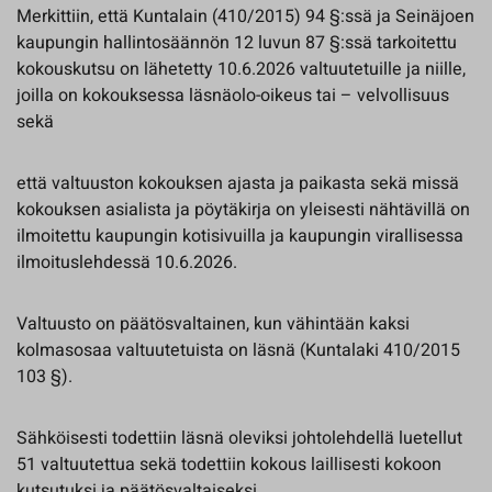
Merkittiin, että Kuntalain (410/2015) 94 §:ssä ja Seinäjoen
kaupungin hallintosäännön 12 luvun 87 §:ssä tarkoitettu
kokouskutsu on lähetetty 10.6.2026 valtuutetuille ja niille,
joilla on kokouksessa läsnäolo-oikeus tai – velvollisuus
sekä
että valtuuston kokouksen ajasta ja paikasta sekä missä
kokouksen asialista ja pöytäkirja on yleisesti nähtävillä on
ilmoitettu kaupungin kotisivuilla ja kaupungin virallisessa
ilmoituslehdessä 10.6.2026.
Valtuusto on päätösvaltainen, kun vähintään kaksi
kolmasosaa valtuutetuista on läsnä (Kuntalaki 410/2015
103 §).
Sähköisesti todettiin läsnä oleviksi johtolehdellä luetellut
51 valtuutettua sekä todettiin kokous laillisesti kokoon
kutsutuksi ja päätösvaltaiseksi.