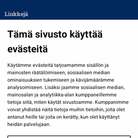
Linkkejä
Asuminen ja ympäristö
Tämä sivusto käyttää
Kasvatus ja opetus
evästeitä
Kulttuuri ja liikunta
Hallinto
Käytämme evästeitä tarjoamamme sisällön ja
Työ ja yrittäminen
mainosten räätälöimiseen, sosiaalisen median
Osallistu ja asioi
ominaisuuksien tukemiseen ja kävijämäärämme
analysoimiseen. Lisäksi jaamme sosiaalisen median,
Näytä omat evästeasetukseni
mainosalan ja analytiikka-alan kumppaneillemme
tietoja siitä, miten käytät sivustoamme. Kumppanimme
Seuraa meitä
voivat yhdistää näitä tietoja muihin tietoihin, joita olet
antanut heille tai joita on kerätty, kun olet käyttänyt
heidän palvelujaan.