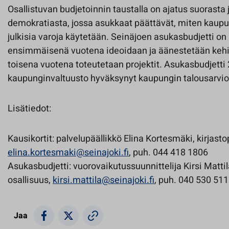
Osallistuvan budjetoinnin taustalla on ajatus suorasta 
demokratiasta, jossa asukkaat päättävät, miten kaupu
julkisia varoja käytetään. Seinäjoen asukasbudjetti on 
ensimmäisenä vuotena ideoidaan ja äänestetään kehit
toisena vuotena toteutetaan projektit. Asukasbudjett
kaupunginvaltuusto hyväksynyt kaupungin talousarvio
Lisätiedot:
Kausikortit: palvelupäällikkö Elina Kortesmäki, kirjasto
elina.kortesmaki@seinajoki.fi
, puh. 044 418 1806
Asukasbudjetti: vuorovaikutussuunnittelija Kirsi Mattila
osallisuus,
kirsi.mattila@seinajoki.fi
, puh. 040 530 51
Jaa