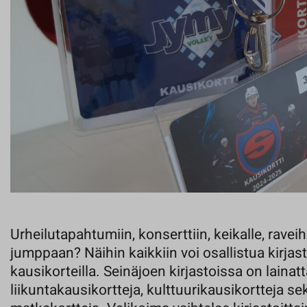
Urheilutapahtumiin, konserttiin, keikalle, raveihi
jumppaan? Näihin kaikkiin voi osallistua kirjast
kausikorteilla. Seinäjoen kirjastoissa on lainatt
liikuntakausikortteja, kulttuurikausikortteja se