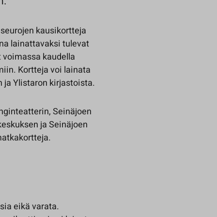
n.
useurojen kausikortteja
a lainattavaksi tulevat
at voimassa kaudella
in. Kortteja voi lainata
ja Ylistaron kirjastoista.
nginteatterin, Seinäjoen
keskuksen ja Seinäjoen
matkakortteja.
usia eikä varata.