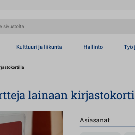
olta
Kulttuuri ja liikunta
Hallinto
Työ 
jastokortilla
teja lainaan kirjastokorti
Asiasanat