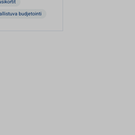
sikortit
allistuva budjetointi