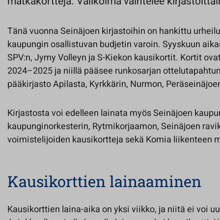
matkakortteja. Valikoima vaihtelee kirjastoittai
Tänä vuonna Seinäjoen kirjastoihin on hankittu urheil
kaupungin osallistuvan budjetin varoin. Syyskuun aikan
SPV:n, Jymy Volleyn ja S-Kiekon kausikortit. Kortit ov
2024–2025 ja niillä pääsee runkosarjan ottelutapahtumi
pääkirjasto Apilasta, Kyrkkärin, Nurmon, Peräseinäjoen 
Kirjastosta voi edelleen lainata myös Seinäjoen kaupu
kaupunginorkesterin, Rytmikorjaamon, Seinäjoen ravi
voimistelijoiden kausikortteja sekä Komia liikenteen 
Kausikorttien lainaaminen
Kausikorttien laina-aika on yksi viikko, ja niitä ei voi u