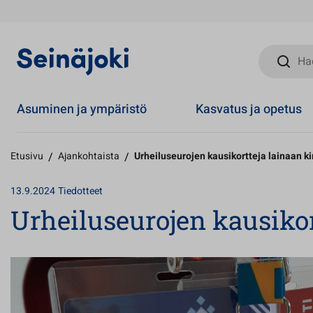
Hae sivust
Asuminen ja ympäristö
Kasvatus ja opetus
Etusivu
/
Ajankohtaista
/
Urheiluseurojen kausikortteja lainaan kir
13.9.2024
Tiedotteet
Urheiluseurojen kausikort