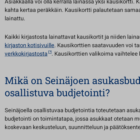
Asiakkaalla voi olla kerralla lainassa yksi kausikortti. K
kahta kertaa peräkkäin. Kausikortti palautetaan samaan
lainattu.
Kaikki kirjastosta lainattavat kausikortit ja niiden lai
kirjaston kotisivuille
. Kausikorttien saatavuuden voi t
verkkokirjastosta
. Kausikorttien valikoima vaihtelee k
Mikä on Seinäjoen asukasbudj
osallistuva budjetointi?
Seinäjoella osallistuvaa budjetointia toteutetaan asuk
budjetointi on toimintatapa, jossa asukkaat otetaan m
koskevaan keskusteluun, suunnitteluun ja päätöksent