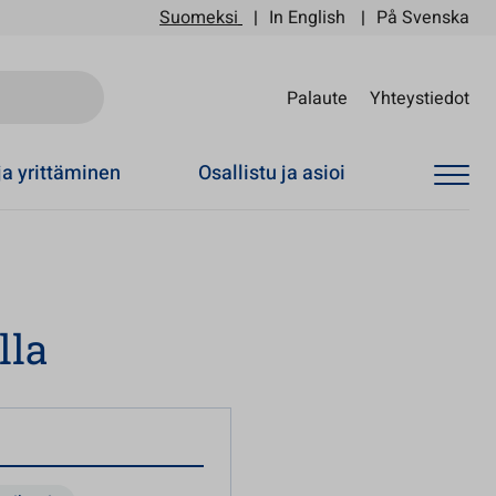
Suomeksi
In English
På Svenska
Sii
Palaute
Yhteystiedot
ja yrittäminen
Osallistu ja asioi
lla