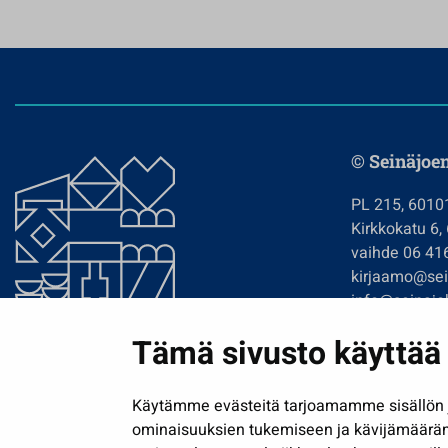
© Seinäjoe
PL 215, 6010
Kirkkokatu 6,
vaihde 06 41
kirjaamo@sein
info@seinajok
etunimi.sukun
Tämä sivusto käyttää 
Tilaa uutiskir
Käytämme evästeitä tarjoamamme sisällön j
ominaisuuksien tukemiseen ja kävijämäärä