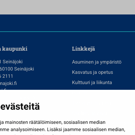
n kaupunki
Linkkejä
1 Seinäjoki
Asuminen ja ympäristö
 60100 Seinäjoki
Kasvatus ja opetus
6 2111
Kulttuuri ja liikunta
ajoki.fi
i.fi
Hallinto
imi@seinajoki.fi
evästeitä
Työ ja yrittäminen
je
Osallistu ja asioi
a mainosten räätälöimiseen, sosiaalisen median
Näytä omat evästeasetuksen
mme analysoimiseen. Lisäksi jaamme sosiaalisen median,