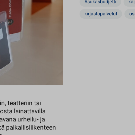
Asukasbudjetti
kau
kirjastopalvelut
os
n, teatteriin tai
osta lainattavilla
avana urheilu- ja
kä paikallisliikenteen