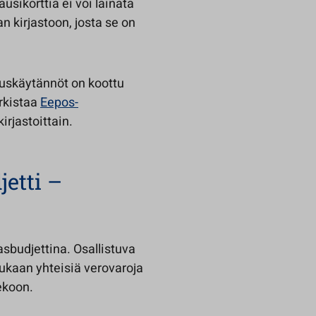
ausikorttia ei voi lainata
 kirjastoon, josta se on
nauskäytännöt on koottu
arkistaa
Eepos-
irjastoittain.
etti –
asbudjettina. Osallistuva
ukaan yhteisiä verovaroja
ekoon.