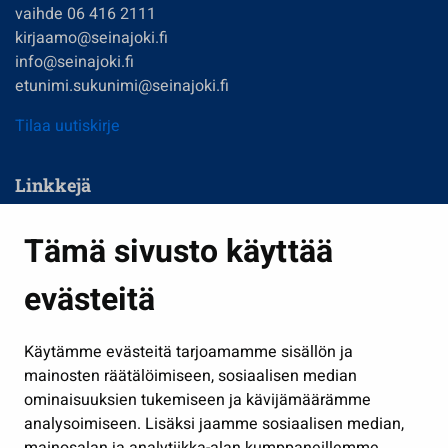
vaihde 06 416 2111
kirjaamo@seinajoki.fi
info@seinajoki.fi
etunimi.sukunimi@seinajoki.fi
Tilaa uutiskirje
Linkkejä
Asuminen ja ympäristö
Tämä sivusto käyttää
Kasvatus ja opetus
evästeitä
Kulttuuri ja liikunta
Hallinto
Käytämme evästeitä tarjoamamme sisällön ja
Työ ja yrittäminen
mainosten räätälöimiseen, sosiaalisen median
Osallistu ja asioi
ominaisuuksien tukemiseen ja kävijämäärämme
analysoimiseen. Lisäksi jaamme sosiaalisen median,
Näytä omat evästeasetukseni