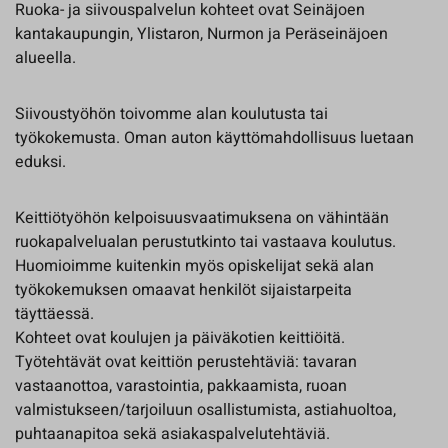
Ruoka- ja siivouspalvelun kohteet ovat Seinäjoen
kantakaupungin, Ylistaron, Nurmon ja Peräseinäjoen
alueella.
Siivoustyöhön toivomme alan koulutusta tai
työkokemusta. Oman auton käyttömahdollisuus luetaan
eduksi.
Keittiötyöhön kelpoisuusvaatimuksena on vähintään
ruokapalvelualan perustutkinto tai vastaava koulutus.
Huomioimme kuitenkin myös opiskelijat sekä alan
työkokemuksen omaavat henkilöt sijaistarpeita
täyttäessä.
Kohteet ovat koulujen ja päiväkotien keittiöitä.
Työtehtävät ovat keittiön perustehtäviä: tavaran
vastaanottoa, varastointia, pakkaamista, ruoan
valmistukseen/tarjoiluun osallistumista, astiahuoltoa,
puhtaanapitoa sekä asiakaspalvelutehtäviä.