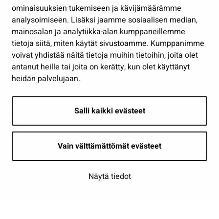
Osallistu ja asioi
ominaisuuksien tukemiseen ja kävijämäärämme
analysoimiseen. Lisäksi jaamme sosiaalisen median,
Näytä omat evästeasetukseni
mainosalan ja analytiikka-alan kumppaneillemme
tietoja siitä, miten käytät sivustoamme. Kumppanimme
Seuraa meitä
voivat yhdistää näitä tietoja muihin tietoihin, joita olet
antanut heille tai joita on kerätty, kun olet käyttänyt
heidän palvelujaan.
Salli kaikki evästeet
Vain välttämättömät evästeet
Näytä tiedot
Saavutettavuusseloste
| © Seinäjoki 2026