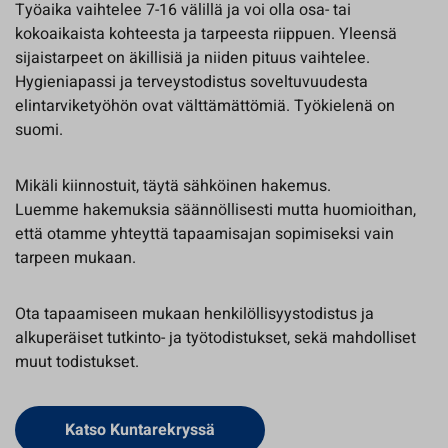
Työaika vaihtelee 7-16 välillä ja voi olla osa- tai
kokoaikaista kohteesta ja tarpeesta riippuen. Yleensä
sijaistarpeet on äkillisiä ja niiden pituus vaihtelee.
Hygieniapassi ja terveystodistus soveltuvuudesta
elintarviketyöhön ovat välttämättömiä. Työkielenä on
suomi.
Mikäli kiinnostuit, täytä sähköinen hakemus.
Luemme hakemuksia säännöllisesti mutta huomioithan,
että otamme yhteyttä tapaamisajan sopimiseksi vain
tarpeen mukaan.
Ota tapaamiseen mukaan henkilöllisyystodistus ja
alkuperäiset tutkinto- ja työtodistukset, sekä mahdolliset
muut todistukset.
Avautuu uuteen välilehteen
Katso Kuntarekryssä