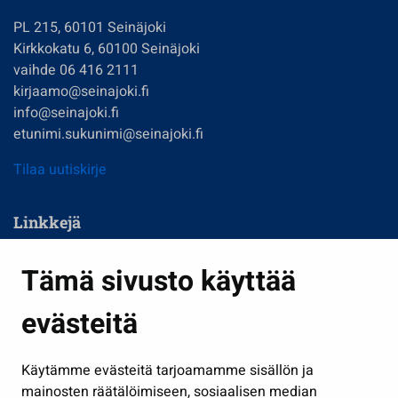
PL 215, 60101 Seinäjoki
Kirkkokatu 6, 60100 Seinäjoki
vaihde 06 416 2111
kirjaamo@seinajoki.fi
info@seinajoki.fi
etunimi.sukunimi@seinajoki.fi
Tilaa uutiskirje
Linkkejä
Asuminen ja ympäristö
Tämä sivusto käyttää
Kasvatus ja opetus
evästeitä
Kulttuuri ja liikunta
Hallinto
Käytämme evästeitä tarjoamamme sisällön ja
Työ ja yrittäminen
mainosten räätälöimiseen, sosiaalisen median