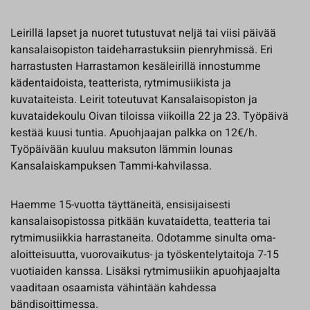
Leirillä lapset ja nuoret tutustuvat neljä tai viisi päivää
kansalaisopiston taideharrastuksiin pienryhmissä. Eri
harrastusten Harrastamon kesäleirillä innostumme
kädentaidoista, teatterista, rytmimusiikista ja
kuvataiteista. Leirit toteutuvat Kansalaisopiston ja
kuvataidekoulu Oivan tiloissa viikoilla 22 ja 23. Työpäivä
kestää kuusi tuntia. Apuohjaajan palkka on 12€/h.
Työpäivään kuuluu maksuton lämmin lounas
Kansalaiskampuksen Tammi-kahvilassa.
Haemme 15-vuotta täyttäneitä, ensisijaisesti
kansalaisopistossa pitkään kuvataidetta, teatteria tai
rytmimusiikkia harrastaneita. Odotamme sinulta oma-
aloitteisuutta, vuorovaikutus- ja työskentelytaitoja 7-15
vuotiaiden kanssa. Lisäksi rytmimusiikin apuohjaajalta
vaaditaan osaamista vähintään kahdessa
bändisoittimessa.