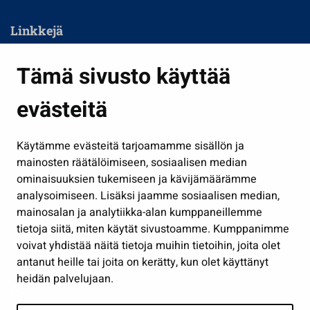
Linkkejä
Asuminen ja ympäristö
Tämä sivusto käyttää
Kasvatus ja opetus
evästeitä
Kulttuuri ja liikunta
Hallinto
Käytämme evästeitä tarjoamamme sisällön ja
Työ ja yrittäminen
mainosten räätälöimiseen, sosiaalisen median
ominaisuuksien tukemiseen ja kävijämäärämme
Osallistu ja asioi
analysoimiseen. Lisäksi jaamme sosiaalisen median,
Näytä omat evästeasetukseni
mainosalan ja analytiikka-alan kumppaneillemme
tietoja siitä, miten käytät sivustoamme. Kumppanimme
Seuraa meitä
voivat yhdistää näitä tietoja muihin tietoihin, joita olet
antanut heille tai joita on kerätty, kun olet käyttänyt
heidän palvelujaan.