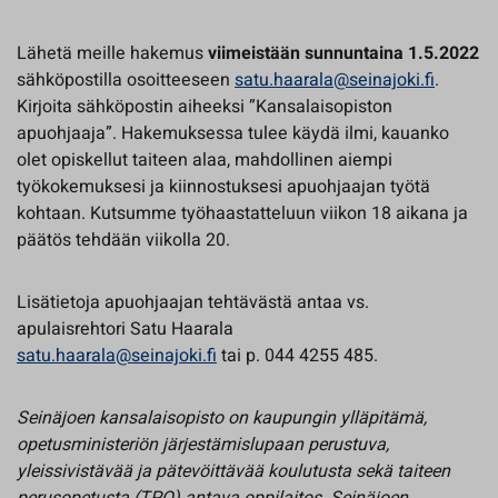
Lähetä meille hakemus
viimeistään sunnuntaina 1.5.2022
sähköpostilla osoitteeseen
satu.haarala@seinajoki.fi
.
Kirjoita sähköpostin aiheeksi ”Kansalaisopiston
apuohjaaja”. Hakemuksessa tulee käydä ilmi, kauanko
olet opiskellut taiteen alaa, mahdollinen aiempi
työkokemuksesi ja kiinnostuksesi apuohjaajan työtä
kohtaan. Kutsumme työhaastatteluun viikon 18 aikana ja
päätös tehdään viikolla 20.
Lisätietoja apuohjaajan tehtävästä antaa vs.
apulaisrehtori Satu Haarala
satu.haarala@seinajoki.fi
tai p. 044 4255 485.
Seinäjoen kansalaisopisto on kaupungin ylläpitämä,
opetusministeriön järjestämislupaan perustuva,
yleissivistävää ja pätevöittävää koulutusta sekä taiteen
perusopetusta (TPO) antava oppilaitos. Seinäjoen