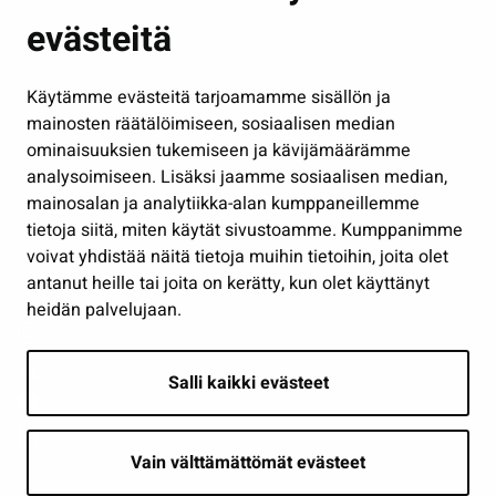
Kasvatus ja opetus
evästeitä
Kulttuuri ja liikunta
Hallinto
Käytämme evästeitä tarjoamamme sisällön ja
Työ ja yrittäminen
mainosten räätälöimiseen, sosiaalisen median
ominaisuuksien tukemiseen ja kävijämäärämme
Osallistu ja asioi
analysoimiseen. Lisäksi jaamme sosiaalisen median,
Näytä omat evästeasetukseni
mainosalan ja analytiikka-alan kumppaneillemme
tietoja siitä, miten käytät sivustoamme. Kumppanimme
Seuraa meitä
voivat yhdistää näitä tietoja muihin tietoihin, joita olet
antanut heille tai joita on kerätty, kun olet käyttänyt
heidän palvelujaan.
Salli kaikki evästeet
Vain välttämättömät evästeet