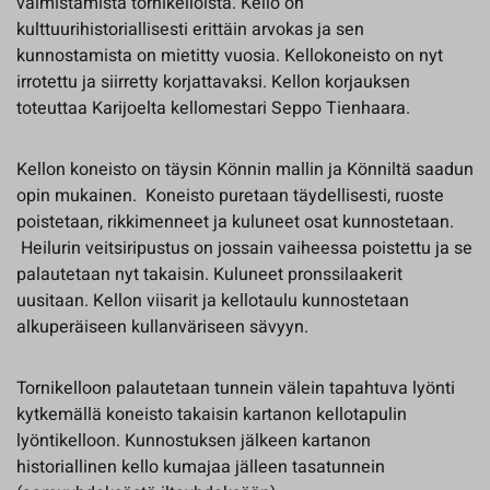
valmistamista tornikelloista. Kello on
kulttuurihistoriallisesti erittäin arvokas ja sen
kunnostamista on mietitty vuosia. Kellokoneisto on nyt
irrotettu ja siirretty korjattavaksi. Kellon korjauksen
toteuttaa Karijoelta kellomestari Seppo Tienhaara.
Kellon koneisto on täysin Könnin mallin ja Könniltä saadun
opin mukainen. Koneisto puretaan täydellisesti, ruoste
poistetaan, rikkimenneet ja kuluneet osat kunnostetaan.
Heilurin veitsiripustus on jossain vaiheessa poistettu ja se
palautetaan nyt takaisin. Kuluneet pronssilaakerit
uusitaan. Kellon viisarit ja kellotaulu kunnostetaan
alkuperäiseen kullanväriseen sävyyn.
Tornikelloon palautetaan tunnein välein tapahtuva lyönti
kytkemällä koneisto takaisin kartanon kellotapulin
lyöntikelloon. Kunnostuksen jälkeen kartanon
historiallinen kello kumajaa jälleen tasatunnein