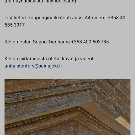
(aamuyhdeksästä iltayhdeksään).
Lisätietoa: kaupunginarkkitehti Jussi Aittoniemi +358 40
585 3917
Kellomestari Seppo Tienhaara +358 400 603785
Kellon siirtämisestä otetut kuvat ja videot:
anita.stenfors@seinajoki.fi