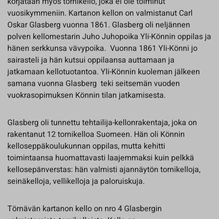
korjataan myös tornikello, joka ei ole toiminut
vuosikymmeniin. Kartanon kellon on valmistanut Carl
Oskar Glasberg vuonna 1861. Glasberg oli neljännen
polven kellomestarin Juho Juhopoika Yli-Könnin oppilas ja
hänen serkkunsa vävypoika. Vuonna 1861 Yli-Könni jo
sairasteli ja hän kutsui oppilaansa auttamaan ja
jatkamaan kellotuotantoa. Yli-Könnin kuoleman jälkeen
samana vuonna Glasberg teki seitsemän vuoden
vuokrasopimuksen Könnin tilan jatkamisesta.
Glasberg oli tunnettu tehtailija-kellonrakentaja, joka on
rakentanut 12 tornikelloa Suomeen. Hän oli Könnin
kelloseppäkoulukunnan oppilas, mutta kehitti
toimintaansa huomattavasti laajemmaksi kuin pelkkä
kellosepänverstas: hän valmisti ajannäytön tornikelloja,
seinäkelloja, vellikelloja ja paloruiskuja.
Törnävän kartanon kello on nro 4 Glasbergin