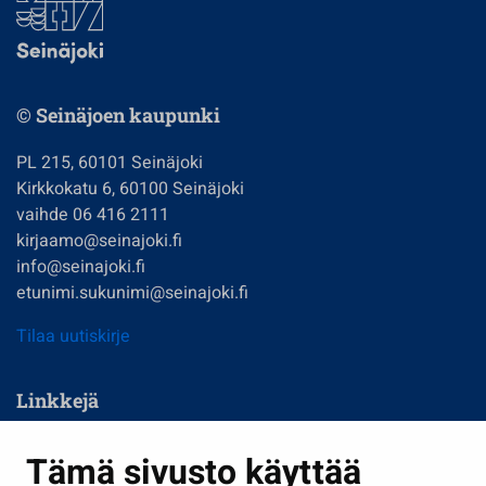
© Seinäjoen kaupunki
PL 215, 60101 Seinäjoki
Kirkkokatu 6, 60100 Seinäjoki
vaihde 06 416 2111
kirjaamo@seinajoki.fi
info@seinajoki.fi
etunimi.sukunimi@seinajoki.fi
Tilaa uutiskirje
Linkkejä
Asuminen ja ympäristö
Tämä sivusto käyttää