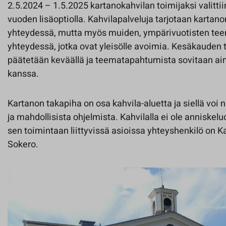
2.5.2024 – 1.5.2025 kartanokahvilan toimijaksi valitt
vuoden lisäoptiolla. Kahvilapalveluja tarjotaan karta
yhteydessä, mutta myös muiden, ympärivuotisten t
yhteydessä, jotka ovat yleisölle avoimia. Kesäkauden t
päätetään keväällä ja teematapahtumista sovitaan ai
kanssa.
Kartanon takapiha on osa kahvila-aluetta ja siellä voi 
ja mahdollisista ohjelmista. Kahvilalla ei ole anniskel
sen toimintaan liittyvissä asioissa yhteyshenkilö on 
Sokero.