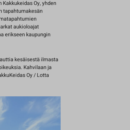
iin Kakkukeidas Oy, yhden
non tapahtumakesän
eematapahtumien
arkat aukioloajat
na erikseen kaupungin
nauttia kesäisestä ilmasta
uoikeuksia. Kahvilaan ja
KakkuKeidas Oy / Lotta