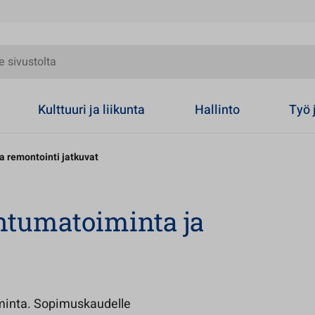
olta
Kulttuuri ja liikunta
Hallinto
Työ 
 remontointi jatkuvat
htumatoiminta ja
oiminta. Sopimuskaudelle