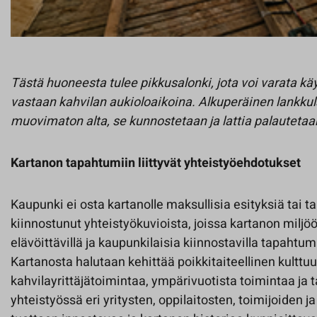
Tästä huoneesta tulee pikkusalonki, jota voi varata kä
vastaan kahvilan aukioloaikoina. Alkuperäinen lankkula
muovimaton alta, se kunnostetaan ja lattia palautetaa
Kartanon tapahtumiin liittyvät yhteistyöehdotukset
Kaupunki ei osta kartanolle maksullisia esityksiä tai 
kiinnostunut yhteistyökuvioista, joissa kartanon milj
elävöittävillä ja kaupunkilaisia kiinnostavilla tapahtumil
Kartanosta halutaan kehittää poikkitaiteellinen kulttuu
kahvilayrittäjätoimintaa, ympärivuotista toimintaa ja 
yhteistyössä eri yritysten, oppilaitosten, toimijoiden 