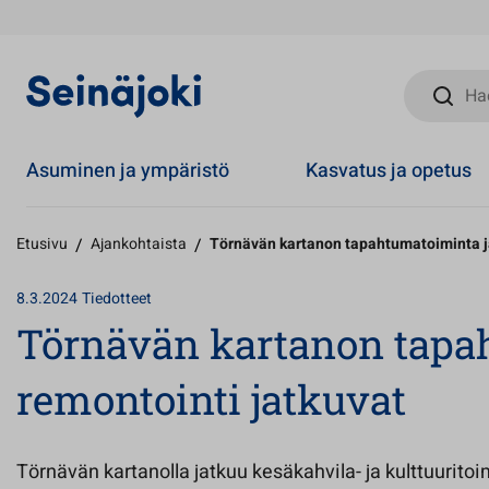
Hae sivust
Asuminen ja ympäristö
Kasvatus ja opetus
Etusivu
/
Ajankohtaista
/
Törnävän kartanon tapahtumatoiminta ja
8.3.2024
Tiedotteet
Törnävän kartanon tapa
remontointi jatkuvat
Törnävän kartanolla jatkuu kesäkahvila- ja kulttuurit