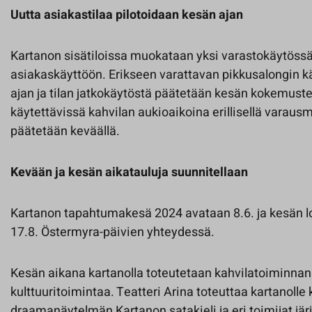
Uutta asiakastilaa pilotoidaan kesän ajan
Kartanon sisätiloissa muokataan yksi varastokäytössä
asiakaskäyttöön. Erikseen varattavan pikkusalongin k
ajan ja tilan jatkokäytöstä päätetään kesän kokemusten
käytettävissä kahvilan aukioaikoina erillisellä varaus
päätetään keväällä.
Kevään ja kesän aikatauluja suunnitellaan
Kartanon tapahtumakesä 2024 avataan 8.6. ja kesän lo
17.8. Östermyra-päivien yhteydessä.
Kesän aikana kartanolla toteutetaan kahvilatoiminnan l
kulttuuritoimintaa. Teatteri Arina toteuttaa kartanolle
draamanäytelmän Kartanon satakieli ja eri toimijat jär