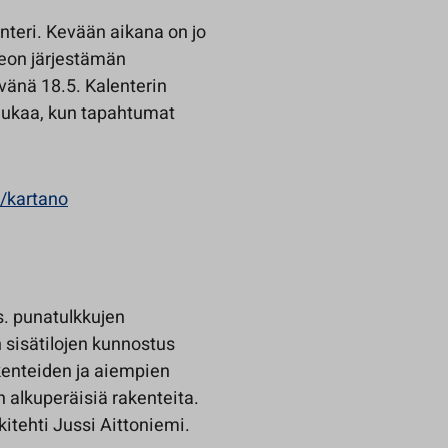
teri. Kevään aikana on jo
seon järjestämän
vänä 18.5. Kalenterin
 mukaa, kun tapahtumat
i/kartano
s. punatulkkujen
n sisätilojen kunnostus
enteiden ja aiempien
n alkuperäisiä rakenteita.
itehti Jussi Aittoniemi.