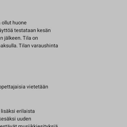
 ollut huone
äyttöä testataan kesän
 jälkeen. Tila on
maksulla. Tilan varaushinta
pettajaisia vietetään
isäksi erilaista
 kesäksi uuden
jestävät musiikkiesityksiä