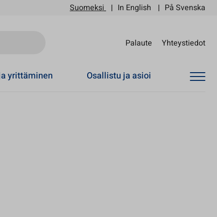
Suomeksi
In English
På Svenska
Sii
Palaute
Yhteystiedot
ja yrittäminen
Osallistu ja asioi