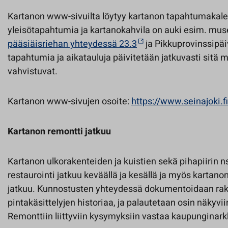
Kartanon www-sivuilta löytyy kartanon tapahtumakalen
yleisötapahtumia ja kartanokahvila on auki esim. mu
pääsiäisriehan yhteydessä 23.3
ja Pikkuprovinssipäi
tapahtumia ja aikatauluja päivitetään jatkuvasti sitä
vahvistuvat.
Kartanon www-sivujen osoite:
https://www.seinajoki.f
Kartanon remontti jatkuu
Kartanon ulkorakenteiden ja kuistien sekä pihapiirin n
restaurointi jatkuu keväällä ja kesällä ja myös kartano
jatkuu. Kunnostusten yhteydessä dokumentoidaan rak
pintakäsittelyjen historiaa, ja palautetaan osin näkyvii
Remonttiin liittyviin kysymyksiin vastaa kaupunginarkk