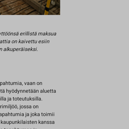
yttöönsä erillistä maksua
ttia on kaivettu esiin
n alkuperäiseksi.
tapahtumia, vaan on
öötä hyödynnetään aluetta
la ja toteutuksilla.
rimiljöö, jossa on
tapahtumia ja joka toimii
ja kaupunkilaisten kanssa