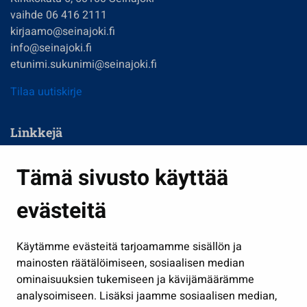
vaihde 06 416 2111
kirjaamo@seinajoki.fi
info@seinajoki.fi
etunimi.sukunimi@seinajoki.fi
Tilaa uutiskirje
Linkkejä
Asuminen ja ympäristö
Tämä sivusto käyttää
Kasvatus ja opetus
evästeitä
Kulttuuri ja liikunta
Hallinto
Käytämme evästeitä tarjoamamme sisällön ja
Työ ja yrittäminen
mainosten räätälöimiseen, sosiaalisen median
Osallistu ja asioi
ominaisuuksien tukemiseen ja kävijämäärämme
analysoimiseen. Lisäksi jaamme sosiaalisen median,
Näytä omat evästeasetukseni