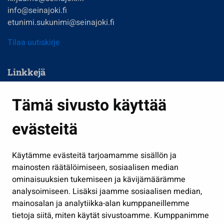
info@seinajoki.fi
etunimi.sukunimi@seinajoki.fi
Tilaa uutiskirje
Linkkejä
Asuminen ja ympäristö
Tämä sivusto käyttää
Kasvatus ja opetus
evästeitä
Kulttuuri ja liikunta
Hallinto
Käytämme evästeitä tarjoamamme sisällön ja
Työ ja yrittäminen
mainosten räätälöimiseen, sosiaalisen median
Osallistu ja asioi
ominaisuuksien tukemiseen ja kävijämäärämme
analysoimiseen. Lisäksi jaamme sosiaalisen median,
Näytä omat evästeasetukseni
mainosalan ja analytiikka-alan kumppaneillemme
tietoja siitä, miten käytät sivustoamme. Kumppanimme